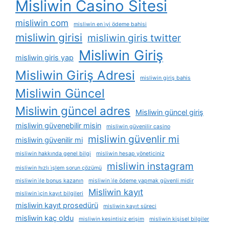
Misliwin Casino Sitesi
misliwin com
misliwin en i̇yi ödeme bahisi
misliwin girisi
misliwin giris twitter
Misliwin Giriş
misliwin giris yap
Misliwin Giriş Adresi
misliwin giriş bahis
Misliwin Güncel
Misliwin güncel adres
Misliwin güncel giriş
misliwin güvenebilir misin
misliwin güvenilir casino
misliwin güvenlir mi
misliwin güvenilir mi
misliwin hakkında genel bilgi
misliwin hesap yöneticiniz
misliwin instagram
misliwin hızlı i̇şlem sorun çözümü
misliwin i̇le bonus kazanın
misliwin i̇le ödeme yapmak güvenli midir
Misliwin kayıt
misliwin i̇çin kayıt bilgileri
misliwin kayıt prosedürü
misliwin kayıt süreci
misliwin kaç oldu
misliwin kesintisiz erişim
misliwin kişisel bilgiler