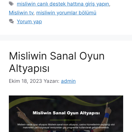
Etiketler
misliwin canlı destek hattına giriş yapın
,
Misliwin tv
,
misliwin yorumlar bölümü
Yorum yap
Misliwin Sanal Oyun
Altyapısı
Ekim 18, 2023
Yazarı:
admin