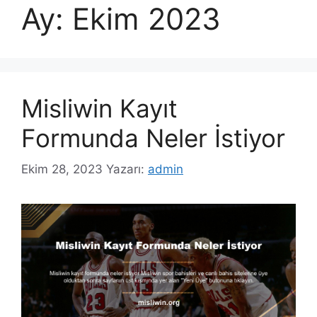
Ay:
Ekim 2023
Misliwin Kayıt
Formunda Neler İstiyor
Ekim 28, 2023
Yazarı:
admin