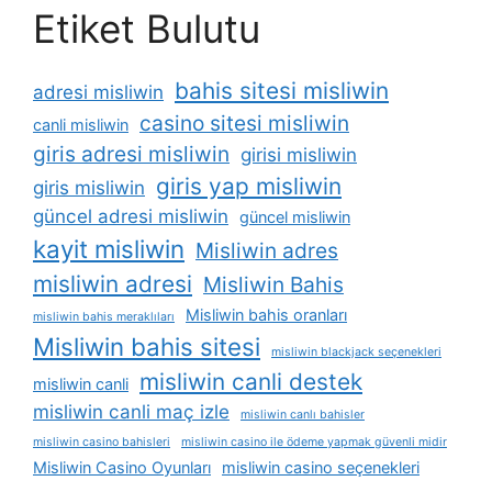
Etiket Bulutu
bahis sitesi misliwin
adresi misliwin
casino sitesi misliwin
canli misliwin
giris adresi misliwin
girisi misliwin
giris yap misliwin
giris misliwin
güncel adresi misliwin
güncel misliwin
kayit misliwin
Misliwin adres
misliwin adresi
Misliwin Bahis
Misliwin bahis oranları
misliwin bahis meraklıları
Misliwin bahis sitesi
misliwin blackjack seçenekleri
misliwin canli destek
misliwin canli
misliwin canli maç izle
misliwin canlı bahisler
misliwin casino bahisleri
misliwin casino ile ödeme yapmak güvenli midir
Misliwin Casino Oyunları
misliwin casino seçenekleri