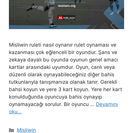
Misliwin ruleti nasıl oynanır rulet oynaması ve
kazanması çok eğlenceli bir oyundur. Şans ve
zekaya dayalı bu oyunda oyunun genel amacı
kartlar arasındaki uyumdur. Oyun, canlı veya
düzenli olarak oynayabileceğiniz diğer bahis
tutkunlarıyla tanışmanıza olanak tanır. Gerekli
bahsi koyun ve yere 3 kart koyun. Yere her kart
konulduğunda oyuncuya bahis oynayıp
oynamayacağı sorulur. Bir oyuncu …
Devamını
oku…
Kategoriler
Misliwin