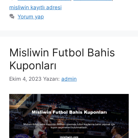
misliwin kayıtlı adresi
Yorum yap
Misliwin Futbol Bahis
Kuponları
Ekim 4, 2023
Yazarı:
admin