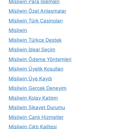
Misliwin Para İşlemleri
Misliwin Özel Anlaşmalar
Misliwin Türk Casinoları
Misliwin
Misliwin Türkçe Destek
Misliwin İdeal Seçim
Misliwin Ödeme Yöntemleri
Misliwin Üyelik Koşulları
Misliwin Üye Kaydı
Misliwin Gerçek Deneyim
Misliwin Kolay Katılım
Misliwin Şikayet Durumu
Misliwin Canlı Hizmetler
Misliwin Çıktı Kalitesi