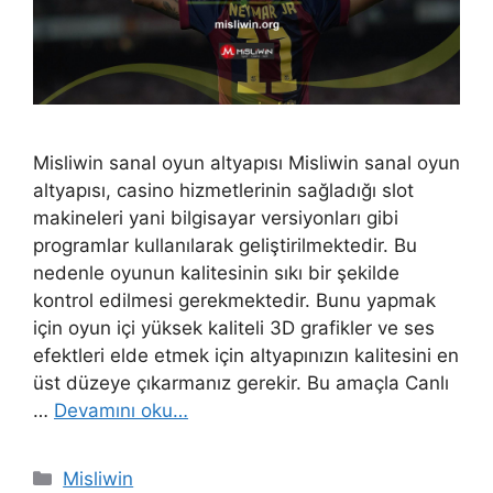
Misliwin sanal oyun altyapısı Misliwin sanal oyun
altyapısı, casino hizmetlerinin sağladığı slot
makineleri yani bilgisayar versiyonları gibi
programlar kullanılarak geliştirilmektedir. Bu
nedenle oyunun kalitesinin sıkı bir şekilde
kontrol edilmesi gerekmektedir. Bunu yapmak
için oyun içi yüksek kaliteli 3D grafikler ve ses
efektleri elde etmek için altyapınızın kalitesini en
üst düzeye çıkarmanız gerekir. Bu amaçla Canlı
…
Devamını oku…
Kategoriler
Misliwin