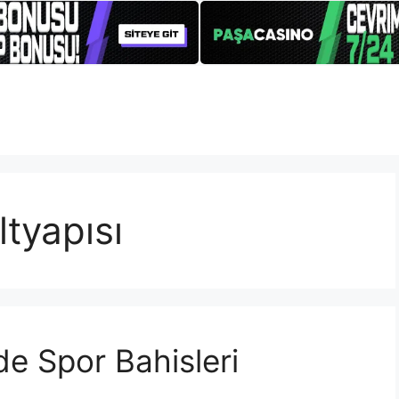
ltyapısı
de Spor Bahisleri