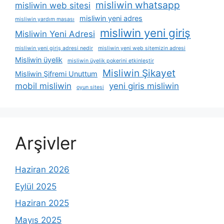
misliwin whatsapp
misliwin web sitesi
misliwin yeni adres
misliwin yardım masası
misliwin yeni giriş
Misliwin Yeni Adresi
misliwin yeni giriş adresi nedir
misliwin yeni web sitemizin adresi
Misliwin üyelik
misliwin üyelik pokerini etkinleştir
Misliwin Şikayet
Misliwin Şifremi Unuttum
mobil misliwin
yeni giris misliwin
oyun sitesi
Arşivler
Haziran 2026
Eylül 2025
Haziran 2025
Mayıs 2025