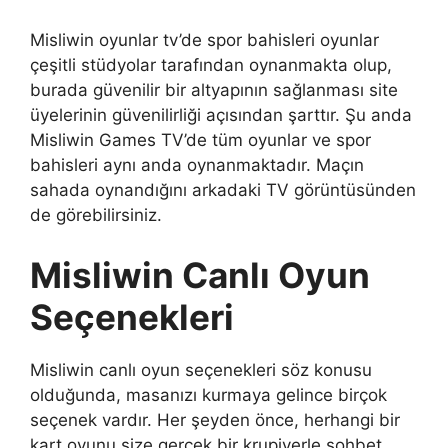
Misliwin oyunlar tv’de spor bahisleri oyunlar
çeşitli stüdyolar tarafından oynanmakta olup,
burada güvenilir bir altyapının sağlanması site
üyelerinin güvenilirliği açısından şarttır. Şu anda
Misliwin Games TV’de tüm oyunlar ve spor
bahisleri aynı anda oynanmaktadır. Maçın
sahada oynandığını arkadaki TV görüntüsünden
de görebilirsiniz.
Misliwin Canlı Oyun
Seçenekleri
Misliwin canlı oyun seçenekleri söz konusu
olduğunda, masanızı kurmaya gelince birçok
seçenek vardır. Her şeyden önce, herhangi bir
kart oyunu size gerçek bir krupiyerle sohbet