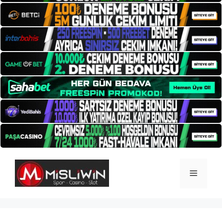
İçeriğe
atla
Menü