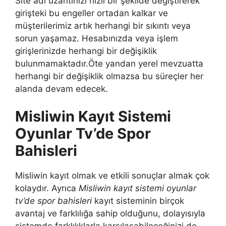
Site adı uzantınızı hızlı bir şekilde değiştirerek
girişteki bu engeller ortadan kalkar ve
müşterilerimiz artık herhangi bir sıkıntı veya
sorun yaşamaz. Hesabınızda veya işlem
girişlerinizde herhangi bir değişiklik
bulunmamaktadır.Öte yandan yerel mevzuatta
herhangi bir değişiklik olmazsa bu süreçler her
alanda devam edecek.
Misliwin Kayıt Sistemi
Oyunlar Tv’de Spor
Bahisleri
Misliwin kayıt olmak ve etkili sonuçlar almak çok
kolaydır. Ayrıca
Misliwin kayıt sistemi oyunlar
tv’de spor bahisleri
kayıt sisteminin birçok
avantaj ve farklılığa sahip olduğunu, dolayısıyla