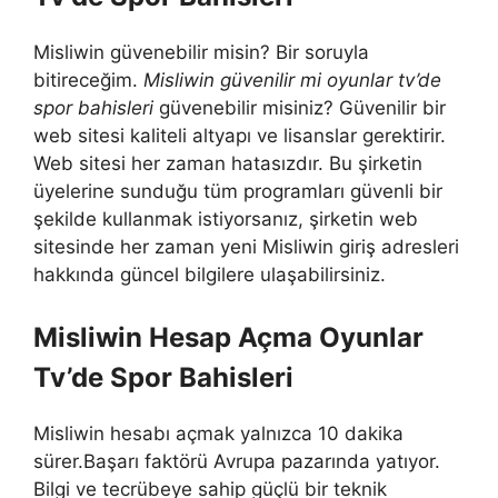
Misliwin güvenebilir misin? Bir soruyla
bitireceğim.
Misliwin güvenilir mi oyunlar tv’de
spor bahisleri
güvenebilir misiniz? Güvenilir bir
web sitesi kaliteli altyapı ve lisanslar gerektirir.
Web sitesi her zaman hatasızdır. Bu şirketin
üyelerine sunduğu tüm programları güvenli bir
şekilde kullanmak istiyorsanız, şirketin web
sitesinde her zaman yeni Misliwin giriş adresleri
hakkında güncel bilgilere ulaşabilirsiniz.
Misliwin Hesap Açma Oyunlar
Tv’de Spor Bahisleri
Misliwin hesabı açmak yalnızca 10 dakika
sürer.Başarı faktörü Avrupa pazarında yatıyor.
Bilgi ve tecrübeye sahip güçlü bir teknik