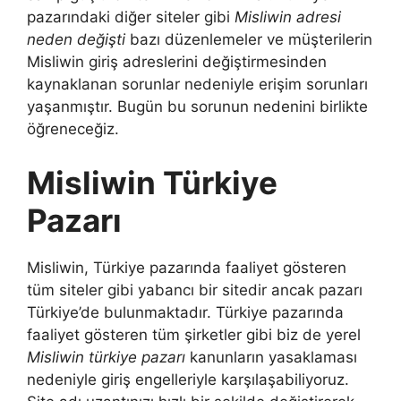
pazarındaki diğer siteler gibi
Misliwin adresi
neden değişti
bazı düzenlemeler ve müşterilerin
Misliwin giriş adreslerini değiştirmesinden
kaynaklanan sorunlar nedeniyle erişim sorunları
yaşanmıştır. Bugün bu sorunun nedenini birlikte
öğreneceğiz.
Misliwin Türkiye
Pazarı
Misliwin, Türkiye pazarında faaliyet gösteren
tüm siteler gibi yabancı bir sitedir ancak pazarı
Türkiye’de bulunmaktadır. Türkiye pazarında
faaliyet gösteren tüm şirketler gibi biz de yerel
Misliwin türkiye pazarı
kanunların yasaklaması
nedeniyle giriş engelleriyle karşılaşabiliyoruz.