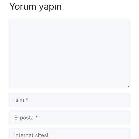
Yorum yapın
Yorum
İsim
E-
posta
İnternet