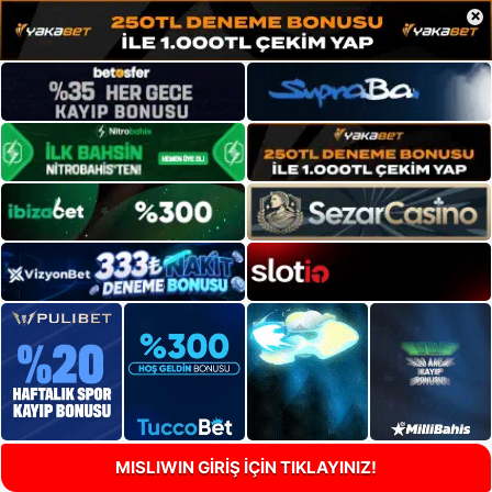
×
MISLIWIN GİRİŞ İÇİN TIKLAYINIZ!