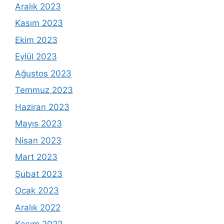
Aralık 2023
Kasım 2023
Ekim 2023
Eylül 2023
Ağustos 2023
Temmuz 2023
Haziran 2023
Mayıs 2023
Nisan 2023
Mart 2023
Şubat 2023
Ocak 2023
Aralık 2022