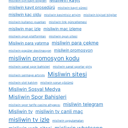
misliwin i̇çin kayıt bilgileri
misliwin kayıt prosedürü
misliwin kayıt süreci
misliwin kaç oldu
misliwin kesintisiz erişim
misliwin kişisel bilgiler
misliwin kullanıcı puanları
misliwin link güncellemesi
misliwin maç izle
misliwin maç izleme
misliwin oyun platformları
misliwin oyun sitesi
misliwin para çekme
Misliwin para yatırma
misliwin promosyon
misliwin popüler destinasyon
misliwin promosyon kodu
misliwin sanal spor bahisleri
misliwin sanal sporlar giriş
Misliwin sitesi
misliwin sermaye artırımı
misliwin slot katılım
misliwin sorun çözümü
Misliwin Sosyal Medya
Misliwin Spor Bahisleri
misliwin telegram
misliwin spor tarife casino altyapısı
Misliwin tv
misliwin tv canli maç
misliwin tv izle
misliwin uygulamaları
misliwin whatsapp