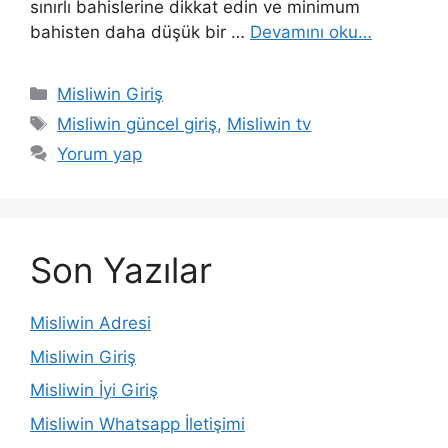
sınırlı bahislerine dikkat edin ve minimum
bahisten daha düşük bir …
Devamını oku…
Kategoriler
Misliwin Giriş
Etiketler
Misliwin güncel giriş
,
Misliwin tv
Yorum yap
Son Yazılar
Misliwin Adresi
Misliwin Giriş
Misliwin İyi Giriş
Misliwin Whatsapp İletişimi