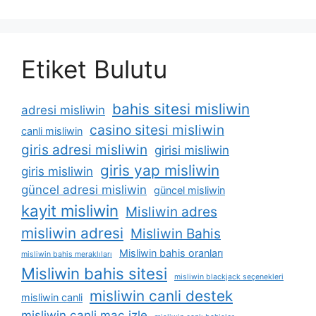
Etiket Bulutu
bahis sitesi misliwin
adresi misliwin
casino sitesi misliwin
canli misliwin
giris adresi misliwin
girisi misliwin
giris yap misliwin
giris misliwin
güncel adresi misliwin
güncel misliwin
kayit misliwin
Misliwin adres
misliwin adresi
Misliwin Bahis
Misliwin bahis oranları
misliwin bahis meraklıları
Misliwin bahis sitesi
misliwin blackjack seçenekleri
misliwin canli destek
misliwin canli
misliwin canli maç izle