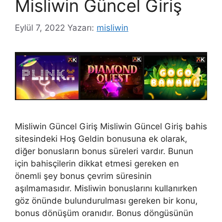
Misliwin Güncel Giriş
Eylül 7, 2022
Yazarı:
misliwin
Misliwin Güncel Giriş Misliwin Güncel Giriş bahis
sitesindeki Hoş Geldin bonusuna ek olarak,
diğer bonusların bonus süreleri vardır. Bunun
için bahisçilerin dikkat etmesi gereken en
önemli şey bonus çevrim süresinin
aşılmamasıdır. Misliwin bonuslarını kullanırken
göz önünde bulundurulması gereken bir konu,
bonus dönüşüm oranıdır. Bonus döngüsünün