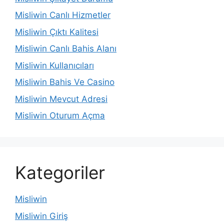
Misliwin Canlı Hizmetler
Misliwin Çıktı Kalitesi
Misliwin Canlı Bahis Alanı
Misliwin Kullanıcıları
Misliwin Bahis Ve Casino
Misliwin Mevcut Adresi
Misliwin Oturum Açma
Kategoriler
Misliwin
Misliwin Giriş