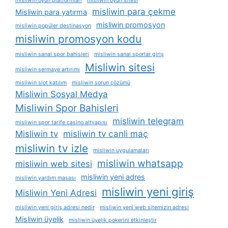
misliwin oyun platformları
misliwin oyun sitesi
misliwin para çekme
Misliwin para yatırma
misliwin promosyon
misliwin popüler destinasyon
misliwin promosyon kodu
misliwin sanal spor bahisleri
misliwin sanal sporlar giriş
Misliwin sitesi
misliwin sermaye artırımı
misliwin slot katılım
misliwin sorun çözümü
Misliwin Sosyal Medya
Misliwin Spor Bahisleri
misliwin telegram
misliwin spor tarife casino altyapısı
Misliwin tv
misliwin tv canli maç
misliwin tv izle
misliwin uygulamaları
misliwin whatsapp
misliwin web sitesi
misliwin yeni adres
misliwin yardım masası
misliwin yeni giriş
Misliwin Yeni Adresi
misliwin yeni giriş adresi nedir
misliwin yeni web sitemizin adresi
Misliwin üyelik
misliwin üyelik pokerini etkinleştir