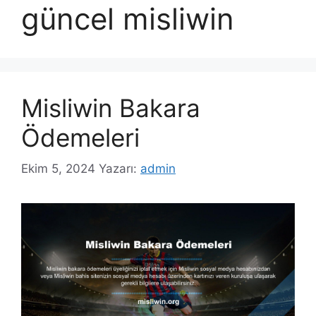
güncel misliwin
Misliwin Bakara
Ödemeleri
Ekim 5, 2024
Yazarı:
admin