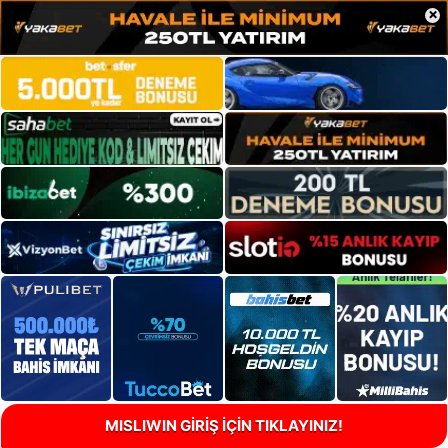
×
MISLIWIN GİRİŞ İÇİN TIKLAYINIZ!