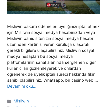
Misliwin bakara ödemeleri üyeliğinizi iptal etmek
için Misliwin sosyal medya hesabınızdan veya
Misliwin bahis sitenizin sosyal medya hesabı
üzerinden kartınızı veren kuruluşa ulaşarak
gerekli bilgilere ulaşabilirsiniz. Misliwin sosyal
medya hesapları bu sosyal medya
platformlarının sanal alanında sergilenen diğer
kullanıcıları gözlemleyerek ve onlardan
öğrenerek de üyelik iptali süreci hakkında fikir
sahibi olabilirsiniz. Whatsapp, bir casino web …
Devamını oku…
Kategoriler
Misliwin