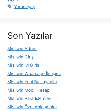
Yorum yap
Son Yazılar
Misliwin Adresi
Misliwin Giriş
Misliwin İyi Giriş
Misliwin Whatsapp İletişimi
Misliwin Yeni Başlayanlar
Misliwin Mobil Hesap
Misliwin Para İşlemleri
Misliwin Özel Anlaşmalar