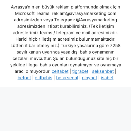
Avrasya'nın en büyük reklam platformunda olmak için
Microsoft Teams:
reklam@avrasyamarketing.com
adresimizden veya Telegram: @Avrasyamarketing
adresimizden irtibat kurabilirsiniz. (Tek iletişim
adreslerimiz teams / telegram ve mail adresimizdir.
Harici hiçbir iletişim adresimiz bulunmamaktadır.
Lütfen itibar etmeyiniz.) Türkiye yasalarına göre 7258
sayılı kanun uyarınca yasa dışı bahis oynamanın
cezaları mevcuttur. Şu an bulunduğunuz site hiç bir
şekilde illegal bahis oyunları oynatmıyor ve oynamaya
aracı olmuyordur.
celtabet
|
tigrabet
|
seksenbet
|
betpot
|
elitbahis
|
betarsenal
|
playbet
|
isabet