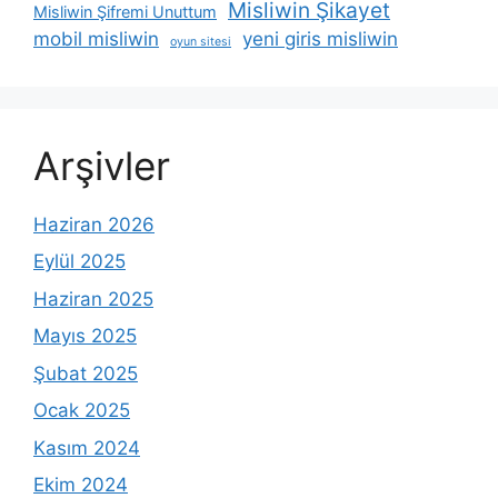
Misliwin Şikayet
Misliwin Şifremi Unuttum
mobil misliwin
yeni giris misliwin
oyun sitesi
Arşivler
Haziran 2026
Eylül 2025
Haziran 2025
Mayıs 2025
Şubat 2025
Ocak 2025
Kasım 2024
Ekim 2024