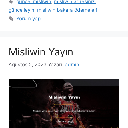
Etiketler
güncel misliwin
,
misliwin adresinizi
güncelleyin
,
misliwin bakara ödemeleri
Yorum yap
Misliwin Yayın
Ağustos 2, 2023
Yazarı:
admin