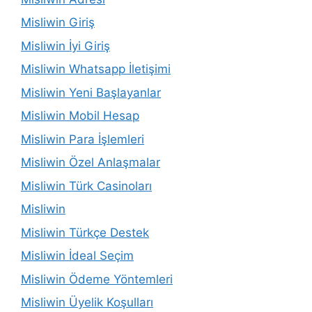
Misliwin Giriş
Misliwin İyi Giriş
Misliwin Whatsapp İletişimi
Misliwin Yeni Başlayanlar
Misliwin Mobil Hesap
Misliwin Para İşlemleri
Misliwin Özel Anlaşmalar
Misliwin Türk Casinoları
Misliwin
Misliwin Türkçe Destek
Misliwin İdeal Seçim
Misliwin Ödeme Yöntemleri
Misliwin Üyelik Koşulları