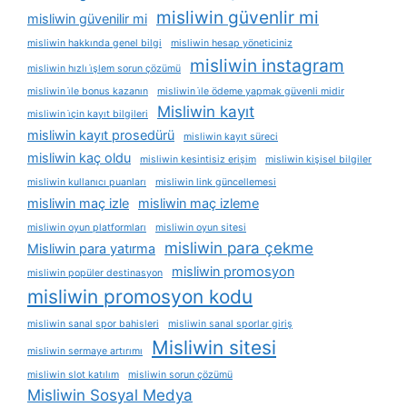
misliwin güvenlir mi
misliwin güvenilir mi
misliwin hakkında genel bilgi
misliwin hesap yöneticiniz
misliwin instagram
misliwin hızlı i̇şlem sorun çözümü
misliwin i̇le bonus kazanın
misliwin i̇le ödeme yapmak güvenli midir
Misliwin kayıt
misliwin i̇çin kayıt bilgileri
misliwin kayıt prosedürü
misliwin kayıt süreci
misliwin kaç oldu
misliwin kesintisiz erişim
misliwin kişisel bilgiler
misliwin kullanıcı puanları
misliwin link güncellemesi
misliwin maç izle
misliwin maç izleme
misliwin oyun platformları
misliwin oyun sitesi
misliwin para çekme
Misliwin para yatırma
misliwin promosyon
misliwin popüler destinasyon
misliwin promosyon kodu
misliwin sanal spor bahisleri
misliwin sanal sporlar giriş
Misliwin sitesi
misliwin sermaye artırımı
misliwin slot katılım
misliwin sorun çözümü
Misliwin Sosyal Medya