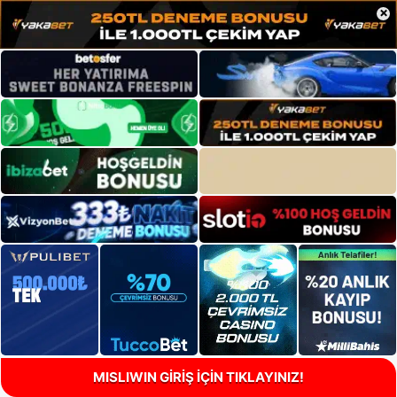
×
MISLIWIN GİRİŞ İÇİN TIKLAYINIZ!