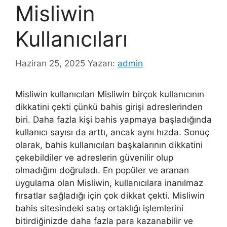
Misliwin
Kullanıcıları
Haziran 25, 2025
Yazarı:
admin
Misliwin kullanıcıları Misliwin birçok kullanıcının
dikkatini çekti çünkü bahis girişi adreslerinden
biri. Daha fazla kişi bahis yapmaya başladığında
kullanıcı sayısı da arttı, ancak aynı hızda. Sonuç
olarak, bahis kullanıcıları başkalarının dikkatini
çekebildiler ve adreslerin güvenilir olup
olmadığını doğruladı. En popüler ve aranan
uygulama olan Misliwin, kullanıcılara inanılmaz
fırsatlar sağladığı için çok dikkat çekti. Misliwin
bahis sitesindeki satış ortaklığı işlemlerini
bitirdiğinizde daha fazla para kazanabilir ve