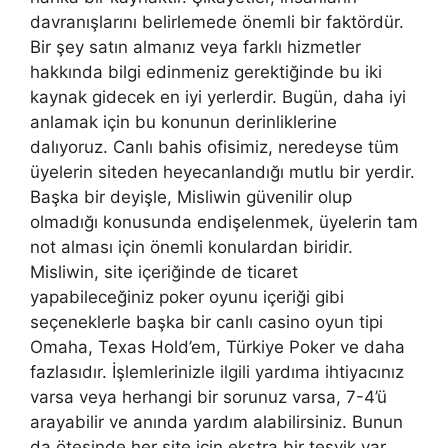
davranışlarını belirlemede önemli bir faktördür.
Bir şey satın almanız veya farklı hizmetler
hakkında bilgi edinmeniz gerektiğinde bu iki
kaynak gidecek en iyi yerlerdir. Bugün, daha iyi
anlamak için bu konunun derinliklerine
dalıyoruz. Canlı bahis ofisimiz, neredeyse tüm
üyelerin siteden heyecanlandığı mutlu bir yerdir.
Başka bir deyişle, Misliwin güvenilir olup
olmadığı konusunda endişelenmek, üyelerin tam
not alması için önemli konulardan biridir.
Misliwin, site içeriğinde de ticaret
yapabileceğiniz poker oyunu içeriği gibi
seçeneklerle başka bir canlı casino oyun tipi
Omaha, Texas Hold’em, Türkiye Poker ve daha
fazlasıdır. İşlemlerinizle ilgili yardıma ihtiyacınız
varsa veya herhangi bir sorunuz varsa, 7-4’ü
arayabilir ve anında yardım alabilirsiniz. Bunun
da ötesinde her site için ekstra bir teşvik var,