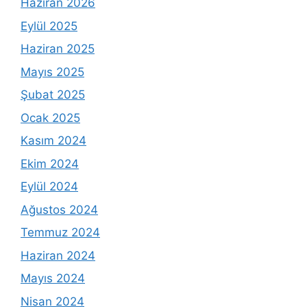
Haziran 2026
Eylül 2025
Haziran 2025
Mayıs 2025
Şubat 2025
Ocak 2025
Kasım 2024
Ekim 2024
Eylül 2024
Ağustos 2024
Temmuz 2024
Haziran 2024
Mayıs 2024
Nisan 2024