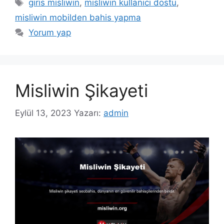
Etiketler
giris misliwin
,
misliwin kullanıcı dostu
,
misliwin mobilden bahis yapma
Yorum yap
Misliwin Şikayeti
Eylül 13, 2023
Yazarı:
admin