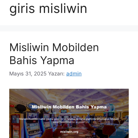
giris misliwin
Misliwin Mobilden
Bahis Yapma
Mayıs 31, 2025
Yazarı:
admin