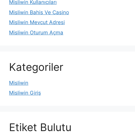
Misliwin Kullanıcıları
Misliwin Bahis Ve Casino
Misliwin Mevcut Adresi
Misliwin Oturum Açma
Kategoriler
Misliwin
Misliwin Giriş
Etiket Bulutu