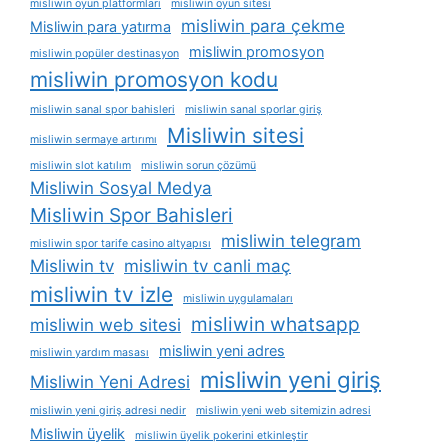
misliwin oyun platformları
misliwin oyun sitesi
misliwin para çekme
Misliwin para yatırma
misliwin promosyon
misliwin popüler destinasyon
misliwin promosyon kodu
misliwin sanal spor bahisleri
misliwin sanal sporlar giriş
Misliwin sitesi
misliwin sermaye artırımı
misliwin slot katılım
misliwin sorun çözümü
Misliwin Sosyal Medya
Misliwin Spor Bahisleri
misliwin telegram
misliwin spor tarife casino altyapısı
Misliwin tv
misliwin tv canli maç
misliwin tv izle
misliwin uygulamaları
misliwin whatsapp
misliwin web sitesi
misliwin yeni adres
misliwin yardım masası
misliwin yeni giriş
Misliwin Yeni Adresi
misliwin yeni giriş adresi nedir
misliwin yeni web sitemizin adresi
Misliwin üyelik
misliwin üyelik pokerini etkinleştir