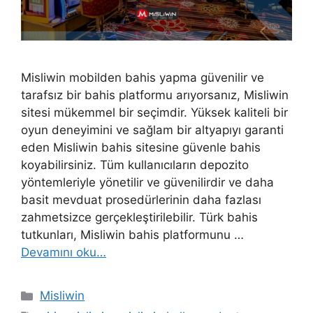
Misliwin mobilden bahis yapma güvenilir ve
tarafsız bir bahis platformu arıyorsanız, Misliwin
sitesi mükemmel bir seçimdir. Yüksek kaliteli bir
oyun deneyimini ve sağlam bir altyapıyı garanti
eden Misliwin bahis sitesine güvenle bahis
koyabilirsiniz. Tüm kullanıcıların depozito
yöntemleriyle yönetilir ve güvenilirdir ve daha
basit mevduat prosedürlerinin daha fazlası
zahmetsizce gerçekleştirilebilir. Türk bahis
tutkunları, Misliwin bahis platformunu …
Devamını oku…
Kategoriler
Misliwin