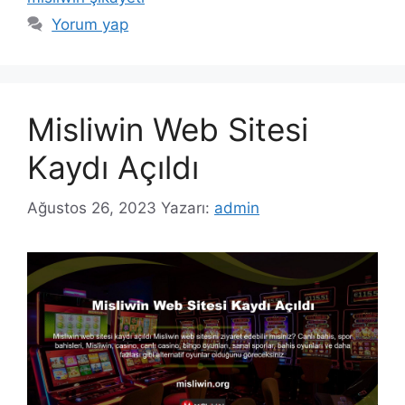
Yorum yap
Misliwin Web Sitesi
Kaydı Açıldı
Ağustos 26, 2023
Yazarı:
admin