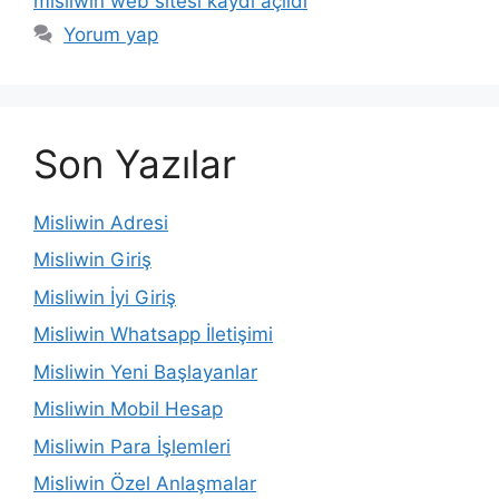
misliwin web sitesi kaydı açıldı
Yorum yap
Son Yazılar
Misliwin Adresi
Misliwin Giriş
Misliwin İyi Giriş
Misliwin Whatsapp İletişimi
Misliwin Yeni Başlayanlar
Misliwin Mobil Hesap
Misliwin Para İşlemleri
Misliwin Özel Anlaşmalar