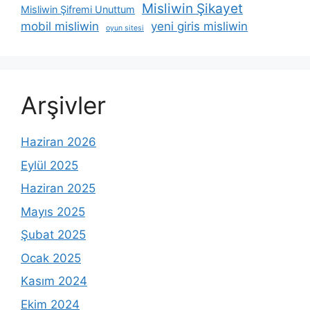
Misliwin Şikayet
Misliwin Şifremi Unuttum
mobil misliwin
yeni giris misliwin
oyun sitesi
Arşivler
Haziran 2026
Eylül 2025
Haziran 2025
Mayıs 2025
Şubat 2025
Ocak 2025
Kasım 2024
Ekim 2024