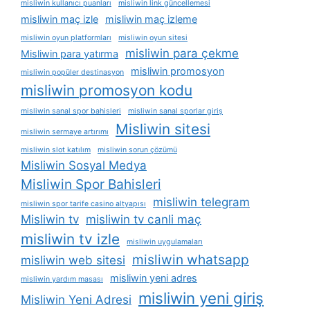
misliwin kullanıcı puanları
misliwin link güncellemesi
misliwin maç izle
misliwin maç izleme
misliwin oyun platformları
misliwin oyun sitesi
misliwin para çekme
Misliwin para yatırma
misliwin promosyon
misliwin popüler destinasyon
misliwin promosyon kodu
misliwin sanal spor bahisleri
misliwin sanal sporlar giriş
Misliwin sitesi
misliwin sermaye artırımı
misliwin slot katılım
misliwin sorun çözümü
Misliwin Sosyal Medya
Misliwin Spor Bahisleri
misliwin telegram
misliwin spor tarife casino altyapısı
Misliwin tv
misliwin tv canli maç
misliwin tv izle
misliwin uygulamaları
misliwin whatsapp
misliwin web sitesi
misliwin yeni adres
misliwin yardım masası
misliwin yeni giriş
Misliwin Yeni Adresi