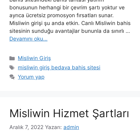
bonusunun herhangi bir çevrim şartı yoktur ve
ayrıca ücretsiz promosyon fırsatları sunar.
Misliwin girişi şu anda etkin. Canlı Misliwin bahis
sitesinin sunduğu avantajlar bununla da sınırlı …
Devamını oku…
Kategoriler
Misliwin Giriş
Etiketler
misliwin giriş bedava bahis sitesi
Yorum yap
Misliwin Hizmet Şartları
Aralık 7, 2022
Yazarı:
admin