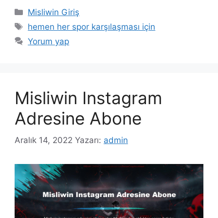
Kategoriler
Misliwin Giriş
Etiketler
hemen her spor karşılaşması için
Yorum yap
Misliwin Instagram
Adresine Abone
Aralık 14, 2022
Yazarı:
admin