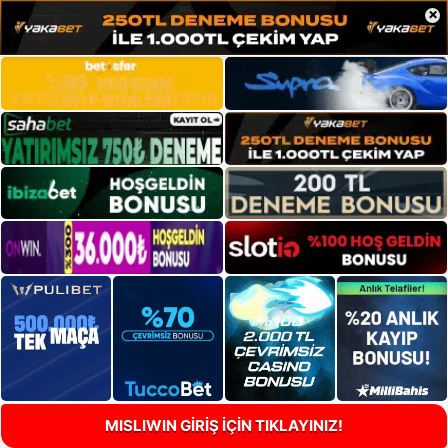
×
MISLIWIN GİRİŞ İÇİN TIKLAYINIZ!