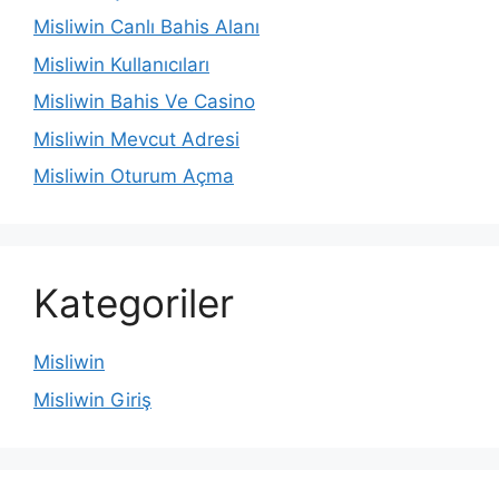
Misliwin Canlı Bahis Alanı
Misliwin Kullanıcıları
Misliwin Bahis Ve Casino
Misliwin Mevcut Adresi
Misliwin Oturum Açma
Kategoriler
Misliwin
Misliwin Giriş