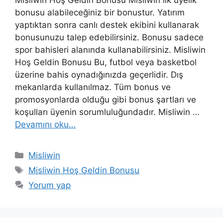
bonusu alabileceğiniz bir bonustur. Yatırım
yaptıktan sonra canlı destek ekibini kullanarak
bonusunuzu talep edebilirsiniz. Bonusu sadece
spor bahisleri alanında kullanabilirsiniz. Misliwin
Hoş Geldin Bonusu Bu, futbol veya basketbol
üzerine bahis oynadığınızda geçerlidir. Dış
mekanlarda kullanılmaz. Tüm bonus ve
promosyonlarda olduğu gibi bonus şartları ve
koşulları üyenin sorumluluğundadır. Misliwin …
Devamını oku…
Kategoriler
Misliwin
Etiketler
Misliwin Hoş Geldin Bonusu
Yorum yap