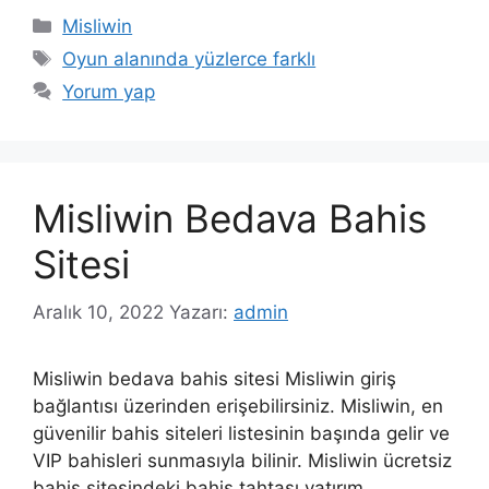
Kategoriler
Misliwin
Etiketler
Oyun alanında yüzlerce farklı
Yorum yap
Misliwin Bedava Bahis
Sitesi
Aralık 10, 2022
Yazarı:
admin
Misliwin bedava bahis sitesi Misliwin giriş
bağlantısı üzerinden erişebilirsiniz. Misliwin, en
güvenilir bahis siteleri listesinin başında gelir ve
VIP bahisleri sunmasıyla bilinir. Misliwin ücretsiz
bahis sitesindeki bahis tahtası yatırım