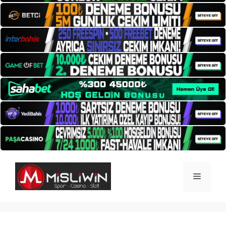
İçeriğe
atla
Menü