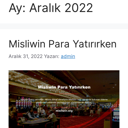
Ay:
Aralık 2022
Misliwin Para Yatırırken
Aralık 31, 2022
Yazarı:
admin