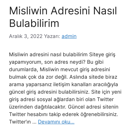
Misliwin Adresini Nasıl
Bulabilirim
Aralık 3, 2022
Yazarı:
admin
Misliwin adresini nasıl bulabilirim Siteye giriş
yapamıyorum, son adres neydi? Bu gibi
durumlarda, Misliwin mevcut giriş adresini
bulmak çok da zor değil. Aslında sitede biraz
arama yaparsanız iletişim kanalları aracılığıyla
güncel giriş adresini bulabilirsiniz. Site için yeni
giriş adresi sosyal ağlardan biri olan Twitter
üzerinden dağıtılacaktır. Güncel adresi sitenin
Twitter hesabını takip ederek öğrenebilirsiniz.
Twitter’ın …
Devamını oku…