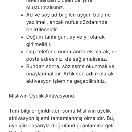
oluşturmalısınız.
Ad ve soy ad bilgileri uygun bölüme
yazılmalı, ancak nüfus cüzdanında
belirtilecektir.
Doğum tarihi gün, ay ve yıl olarak
girilmelidir.
Cep telefonu numaranıza ek olarak, e-
posta adresinizi de sağlamalısınız.
Bundan sonra, sözleşme okunmalı ve
onaylanmalıdır. Artık son adım olarak
aktivasyon işlemine geçebilirsiniz.
Misliwin Üyelik Aktivasyonu
Tüm bilgiler girildikten sonra Misliwin üyelik
aktivasyon işlemi tamamlanmış olmalıdır. Bu,
üyeliğin başarıyla doğrulandığı anlamına gelir.