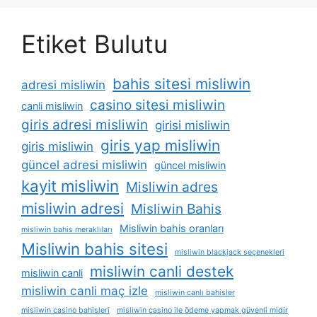
Etiket Bulutu
bahis sitesi misliwin
adresi misliwin
casino sitesi misliwin
canli misliwin
giris adresi misliwin
girisi misliwin
giris yap misliwin
giris misliwin
güncel adresi misliwin
güncel misliwin
kayit misliwin
Misliwin adres
misliwin adresi
Misliwin Bahis
Misliwin bahis oranları
misliwin bahis meraklıları
Misliwin bahis sitesi
misliwin blackjack seçenekleri
misliwin canli destek
misliwin canli
misliwin canli maç izle
misliwin canlı bahisler
misliwin casino bahisleri
misliwin casino ile ödeme yapmak güvenli midir