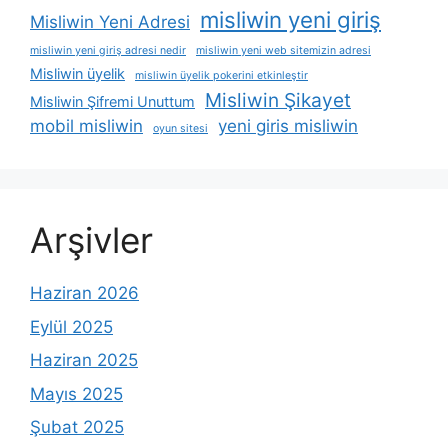
misliwin yeni giriş
Misliwin Yeni Adresi
misliwin yeni giriş adresi nedir
misliwin yeni web sitemizin adresi
Misliwin üyelik
misliwin üyelik pokerini etkinleştir
Misliwin Şikayet
Misliwin Şifremi Unuttum
mobil misliwin
yeni giris misliwin
oyun sitesi
Arşivler
Haziran 2026
Eylül 2025
Haziran 2025
Mayıs 2025
Şubat 2025