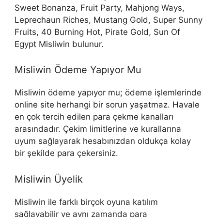
Sweet Bonanza, Fruit Party, Mahjong Ways,
Leprechaun Riches, Mustang Gold, Super Sunny
Fruits, 40 Burning Hot, Pirate Gold, Sun Of
Egypt Misliwin bulunur.
Misliwin Ödeme Yapıyor Mu
Misliwin ödeme yapıyor mu; ödeme işlemlerinde
online site herhangi bir sorun yaşatmaz. Havale
en çok tercih edilen para çekme kanalları
arasındadır. Çekim limitlerine ve kurallarına
uyum sağlayarak hesabınızdan oldukça kolay
bir şekilde para çekersiniz.
Misliwin Üyelik
Misliwin ile farklı birçok oyuna katılım
sağlayabilir ve aynı zamanda para