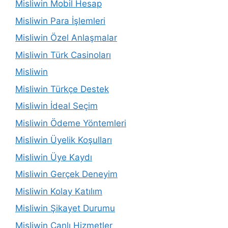
Misliwin Mobil Hesap
Misliwin Para İşlemleri
Misliwin Özel Anlaşmalar
Misliwin Türk Casinoları
Misliwin
Misliwin Türkçe Destek
Misliwin İdeal Seçim
Misliwin Ödeme Yöntemleri
Misliwin Üyelik Koşulları
Misliwin Üye Kaydı
Misliwin Gerçek Deneyim
Misliwin Kolay Katılım
Misliwin Şikayet Durumu
Misliwin Canlı Hizmetler