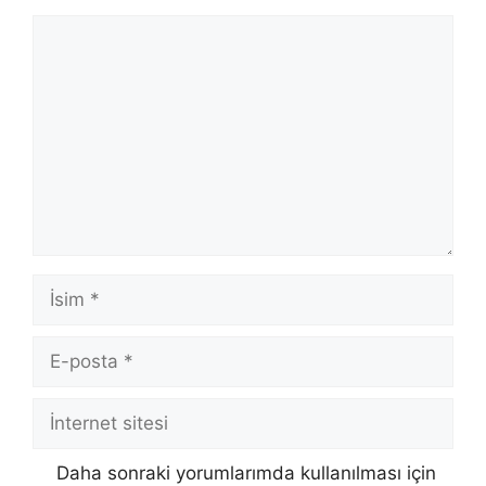
Yorum
İsim
E-
posta
İnternet
sitesi
Daha sonraki yorumlarımda kullanılması için