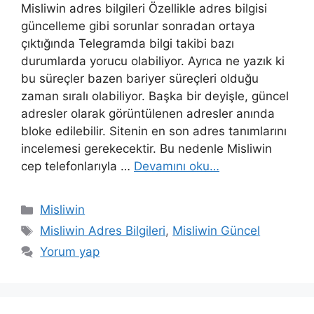
Misliwin adres bilgileri Özellikle adres bilgisi
güncelleme gibi sorunlar sonradan ortaya
çıktığında Telegramda bilgi takibi bazı
durumlarda yorucu olabiliyor. Ayrıca ne yazık ki
bu süreçler bazen bariyer süreçleri olduğu
zaman sıralı olabiliyor. Başka bir deyişle, güncel
adresler olarak görüntülenen adresler anında
bloke edilebilir. Sitenin en son adres tanımlarını
incelemesi gerekecektir. Bu nedenle Misliwin
cep telefonlarıyla …
Devamını oku…
Kategoriler
Misliwin
Etiketler
Misliwin Adres Bilgileri
,
Misliwin Güncel
Yorum yap