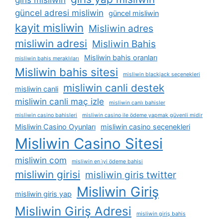
güncel adresi misliwin
güncel misliwin
kayit misliwin
Misliwin adres
misliwin adresi
Misliwin Bahis
Misliwin bahis oranları
misliwin bahis meraklıları
Misliwin bahis sitesi
misliwin blackjack seçenekleri
misliwin canli destek
misliwin canli
misliwin canli maç izle
misliwin canlı bahisler
misliwin casino bahisleri
misliwin casino ile ödeme yapmak güvenli midir
Misliwin Casino Oyunları
misliwin casino seçenekleri
Misliwin Casino Sitesi
misliwin com
misliwin en i̇yi ödeme bahisi
misliwin girisi
misliwin giris twitter
Misliwin Giriş
misliwin giris yap
Misliwin Giriş Adresi
misliwin giriş bahis