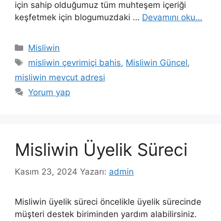
için sahip olduğumuz tüm muhteşem içeriği
keşfetmek için blogumuzdaki …
Devamını oku…
Kategoriler
Misliwin
Etiketler
misliwin çevrimiçi bahis
,
Misliwin Güncel
,
misliwin mevcut adresi
Yorum yap
Misliwin Üyelik Süreci
Kasım 23, 2024
Yazarı:
admin
Misliwin üyelik süreci öncelikle üyelik sürecinde
müşteri destek biriminden yardım alabilirsiniz.