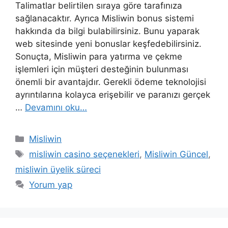
Talimatlar belirtilen sıraya göre tarafınıza
sağlanacaktır. Ayrıca Misliwin bonus sistemi
hakkında da bilgi bulabilirsiniz. Bunu yaparak
web sitesinde yeni bonuslar keşfedebilirsiniz.
Sonuçta, Misliwin para yatırma ve çekme
işlemleri için müşteri desteğinin bulunması
önemli bir avantajdır. Gerekli ödeme teknolojisi
ayrıntılarına kolayca erişebilir ve paranızı gerçek
…
Devamını oku…
Kategoriler
Misliwin
Etiketler
misliwin casino seçenekleri
,
Misliwin Güncel
,
misliwin üyelik süreci
Yorum yap