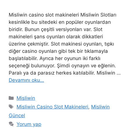
Misliwin casino slot makineleri Misliwin Slotları
kesinlikle bu sitedeki en popüler oyunlardan
biridir. Bunun çeşitli versiyonları var. Slot
makineleri şans oyunları olarak dikkatleri
üzerine çekmiştir. Slot makinesi oyunları, tıpkı
diğer casino oyunları gibi tek bir tıklamayla
başlatılabilir. Ayrıca her oyunun iki farklı
seçeneği bulunuyor. Şimdi oynayın ve eğlenin.
Paralı ya da parasız herkes katılabilir. Misliwin …
Devamını oku…
Kategoriler
Misliwin
Etiketler
Misliwin Casino Slot Makineleri
,
Misliwin
Güncel
Yorum yap