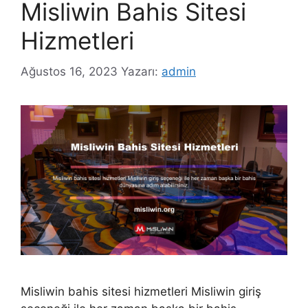
Misliwin Bahis Sitesi
Hizmetleri
Ağustos 16, 2023
Yazarı:
admin
Misliwin bahis sitesi hizmetleri Misliwin giriş