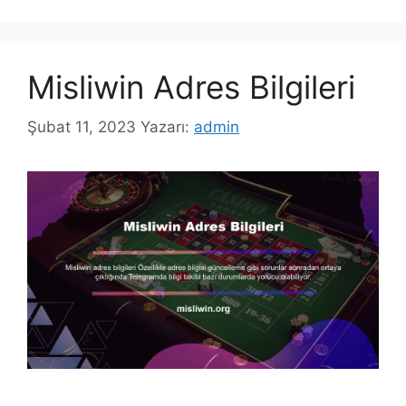
Misliwin Adres Bilgileri
Şubat 11, 2023
Yazarı:
admin