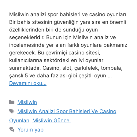
Misliwin analizi spor bahisleri ve casino oyunları
Bir bahis sitesinin güvenliğin yanı sıra en önemli
özelliklerinden biri de sunduğu oyun
seçenekleridir. Bunun için Misliwin analiz ve
incelemesinde yer alan farklı oyunlara bakmanız
gerekecek. Bu çevrimiçi casino sitesi,
kullanıcılarına sektördeki en iyi oyunları
sunmaktadır. Casino, slot, çarkıfelek, tombala,
şanslı 5 ve daha fazlası gibi çeşitli oyun …
Devamını oku…
Kategoriler
Misliwin
Etiketler
Misliwin Analizi Spor Bahisleri Ve Casino
Oyunları
,
Misliwin Güncel
Yorum yap