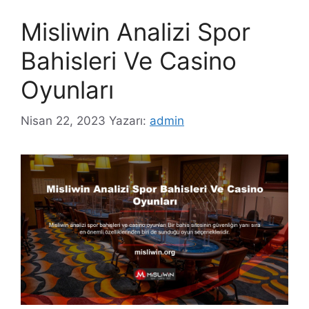
Misliwin Analizi Spor
Bahisleri Ve Casino
Oyunları
Nisan 22, 2023
Yazarı:
admin