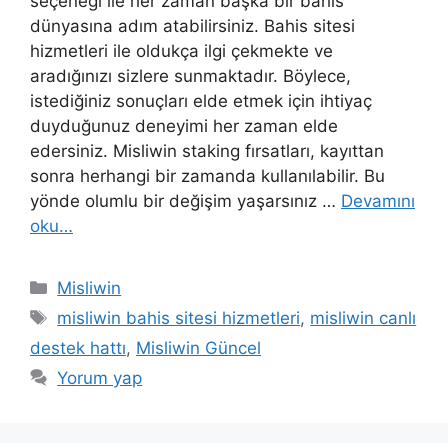
seçeneği ile her zaman başka bir bahis
dünyasına adım atabilirsiniz. Bahis sitesi
hizmetleri ile oldukça ilgi çekmekte ve
aradığınızı sizlere sunmaktadır. Böylece,
istediğiniz sonuçları elde etmek için ihtiyaç
duyduğunuz deneyimi her zaman elde
edersiniz. Misliwin staking fırsatları, kayıttan
sonra herhangi bir zamanda kullanılabilir. Bu
yönde olumlu bir değişim yaşarsınız …
Devamını
oku…
Kategoriler
Misliwin
Etiketler
misliwin bahis sitesi hizmetleri
,
misliwin canlı
destek hattı
,
Misliwin Güncel
Yorum yap