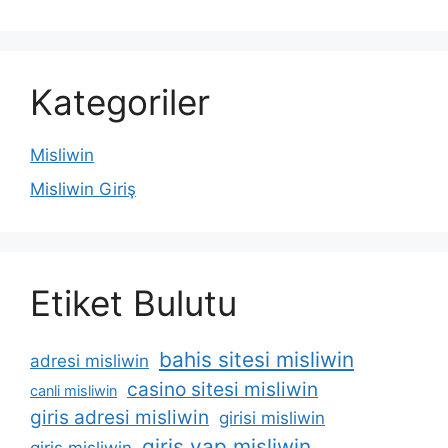
Kategoriler
Misliwin
Misliwin Giriş
Etiket Bulutu
bahis sitesi misliwin
adresi misliwin
casino sitesi misliwin
canli misliwin
giris adresi misliwin
girisi misliwin
giris yap misliwin
giris misliwin