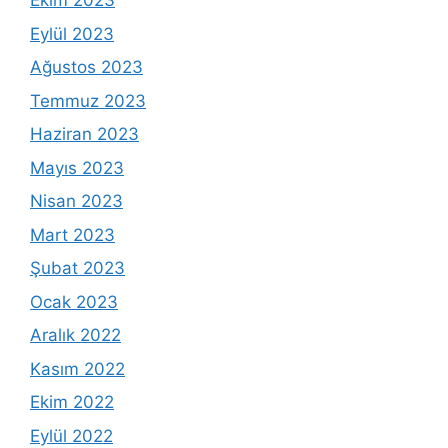
Ekim 2023
Eylül 2023
Ağustos 2023
Temmuz 2023
Haziran 2023
Mayıs 2023
Nisan 2023
Mart 2023
Şubat 2023
Ocak 2023
Aralık 2022
Kasım 2022
Ekim 2022
Eylül 2022