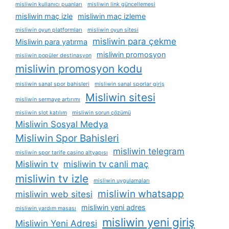
misliwin kullanıcı puanları
misliwin link güncellemesi
misliwin maç izle
misliwin maç izleme
misliwin oyun platformları
misliwin oyun sitesi
misliwin para çekme
Misliwin para yatırma
misliwin promosyon
misliwin popüler destinasyon
misliwin promosyon kodu
misliwin sanal spor bahisleri
misliwin sanal sporlar giriş
Misliwin sitesi
misliwin sermaye artırımı
misliwin slot katılım
misliwin sorun çözümü
Misliwin Sosyal Medya
Misliwin Spor Bahisleri
misliwin telegram
misliwin spor tarife casino altyapısı
Misliwin tv
misliwin tv canli maç
misliwin tv izle
misliwin uygulamaları
misliwin whatsapp
misliwin web sitesi
misliwin yeni adres
misliwin yardım masası
misliwin yeni giriş
Misliwin Yeni Adresi