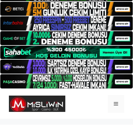
İçeriğe
atla
Menü