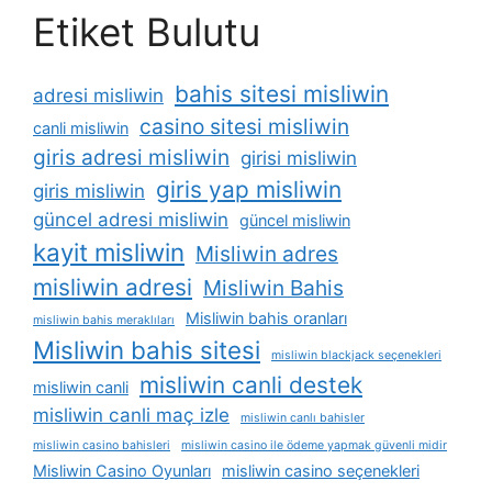
Etiket Bulutu
bahis sitesi misliwin
adresi misliwin
casino sitesi misliwin
canli misliwin
giris adresi misliwin
girisi misliwin
giris yap misliwin
giris misliwin
güncel adresi misliwin
güncel misliwin
kayit misliwin
Misliwin adres
misliwin adresi
Misliwin Bahis
Misliwin bahis oranları
misliwin bahis meraklıları
Misliwin bahis sitesi
misliwin blackjack seçenekleri
misliwin canli destek
misliwin canli
misliwin canli maç izle
misliwin canlı bahisler
misliwin casino bahisleri
misliwin casino ile ödeme yapmak güvenli midir
Misliwin Casino Oyunları
misliwin casino seçenekleri