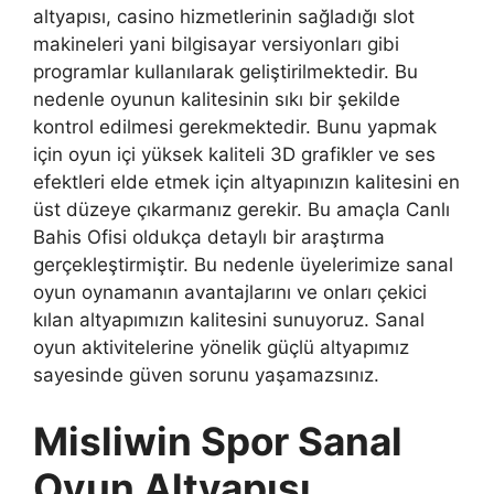
altyapısı, casino hizmetlerinin sağladığı slot
makineleri yani bilgisayar versiyonları gibi
programlar kullanılarak geliştirilmektedir. Bu
nedenle oyunun kalitesinin sıkı bir şekilde
kontrol edilmesi gerekmektedir. Bunu yapmak
için oyun içi yüksek kaliteli 3D grafikler ve ses
efektleri elde etmek için altyapınızın kalitesini en
üst düzeye çıkarmanız gerekir. Bu amaçla Canlı
Bahis Ofisi oldukça detaylı bir araştırma
gerçekleştirmiştir. Bu nedenle üyelerimize sanal
oyun oynamanın avantajlarını ve onları çekici
kılan altyapımızın kalitesini sunuyoruz. Sanal
oyun aktivitelerine yönelik güçlü altyapımız
sayesinde güven sorunu yaşamazsınız.
Misliwin Spor Sanal
Oyun Altyapısı