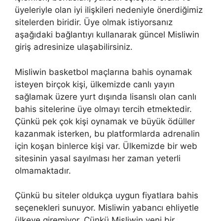
üyeleriyle olan iyi ilişkileri nedeniyle önerdiğimiz
sitelerden biridir. Üye olmak istiyorsanız
aşağıdaki bağlantıyı kullanarak güncel Misliwin
giriş adresinize ulaşabilirsiniz.
Misliwin basketbol maçlarına bahis oynamak
isteyen birçok kişi, ülkemizde canlı yayın
sağlamak üzere yurt dışında lisanslı olan canlı
bahis sitelerine üye olmayı tercih etmektedir.
Çünkü pek çok kişi oynamak ve büyük ödüller
kazanmak isterken, bu platformlarda adrenalin
için koşan binlerce kişi var. Ülkemizde bir web
sitesinin yasal sayılması her zaman yeterli
olmamaktadır.
Çünkü bu siteler oldukça uygun fiyatlara bahis
seçenekleri sunuyor. Misliwin yabancı ehliyetle
ülkeye giremiyor. Çünkü Misliwin yeni bir