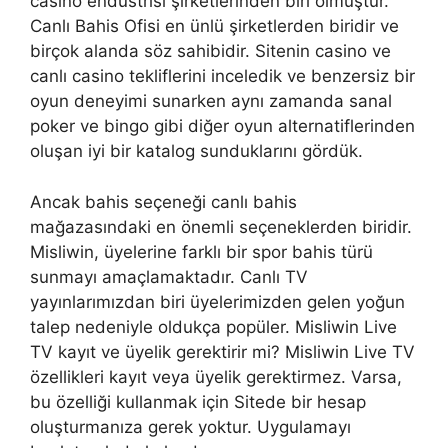
casino endüstrisi şirketlerinden biri olmuştur.
Canlı Bahis Ofisi en ünlü şirketlerden biridir ve
birçok alanda söz sahibidir. Sitenin casino ve
canlı casino tekliflerini inceledik ve benzersiz bir
oyun deneyimi sunarken aynı zamanda sanal
poker ve bingo gibi diğer oyun alternatiflerinden
oluşan iyi bir katalog sunduklarını gördük.
Ancak bahis seçeneği canlı bahis
mağazasındaki en önemli seçeneklerden biridir.
Misliwin, üyelerine farklı bir spor bahis türü
sunmayı amaçlamaktadır. Canlı TV
yayınlarımızdan biri üyelerimizden gelen yoğun
talep nedeniyle oldukça popüler. Misliwin Live
TV kayıt ve üyelik gerektirir mi? Misliwin Live TV
özellikleri kayıt veya üyelik gerektirmez. Varsa,
bu özelliği kullanmak için Sitede bir hesap
oluşturmanıza gerek yoktur. Uygulamayı