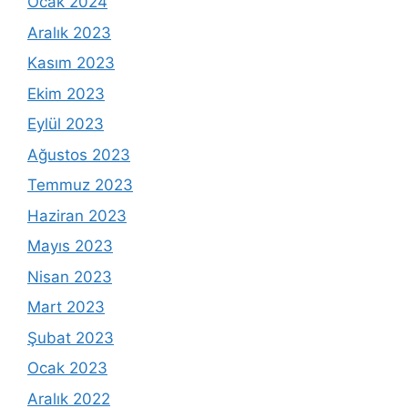
Ocak 2024
Aralık 2023
Kasım 2023
Ekim 2023
Eylül 2023
Ağustos 2023
Temmuz 2023
Haziran 2023
Mayıs 2023
Nisan 2023
Mart 2023
Şubat 2023
Ocak 2023
Aralık 2022