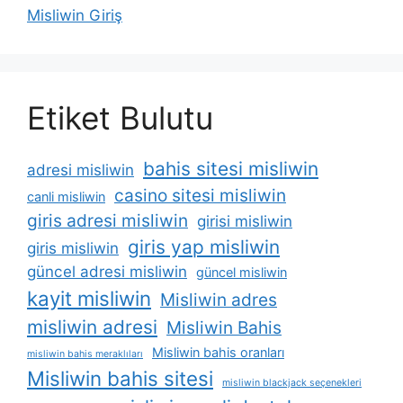
Misliwin Giriş
Etiket Bulutu
bahis sitesi misliwin
adresi misliwin
casino sitesi misliwin
canli misliwin
giris adresi misliwin
girisi misliwin
giris yap misliwin
giris misliwin
güncel adresi misliwin
güncel misliwin
kayit misliwin
Misliwin adres
misliwin adresi
Misliwin Bahis
Misliwin bahis oranları
misliwin bahis meraklıları
Misliwin bahis sitesi
misliwin blackjack seçenekleri