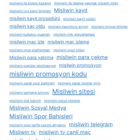
misliwin i̇le bonus kazanın
misliwin i̇le ödeme yapmak güvenli midir
Misliwin kayıt
misliwin i̇çin kayıt bilgileri
misliwin kayıt prosedürü
misliwin kayıt süreci
misliwin kaç oldu
misliwin kesintisiz erişim
misliwin kişisel bilgiler
misliwin kullanıcı puanları
misliwin link güncellemesi
misliwin maç izle
misliwin maç izleme
misliwin oyun platformları
misliwin oyun sitesi
misliwin para çekme
Misliwin para yatırma
misliwin promosyon
misliwin popüler destinasyon
misliwin promosyon kodu
misliwin sanal spor bahisleri
misliwin sanal sporlar giriş
Misliwin sitesi
misliwin sermaye artırımı
misliwin slot katılım
misliwin sorun çözümü
Misliwin Sosyal Medya
Misliwin Spor Bahisleri
misliwin telegram
misliwin spor tarife casino altyapısı
Misliwin tv
misliwin tv canli maç