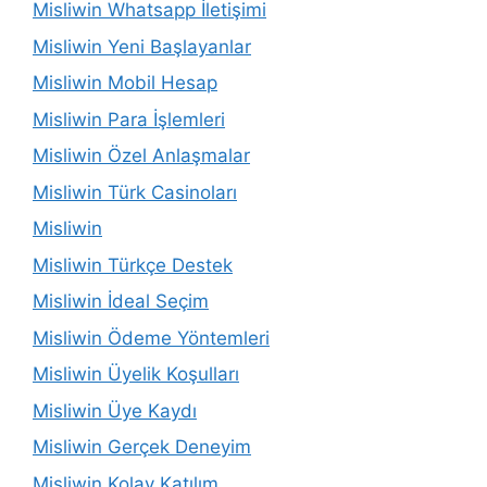
Misliwin Whatsapp İletişimi
Misliwin Yeni Başlayanlar
Misliwin Mobil Hesap
Misliwin Para İşlemleri
Misliwin Özel Anlaşmalar
Misliwin Türk Casinoları
Misliwin
Misliwin Türkçe Destek
Misliwin İdeal Seçim
Misliwin Ödeme Yöntemleri
Misliwin Üyelik Koşulları
Misliwin Üye Kaydı
Misliwin Gerçek Deneyim
Misliwin Kolay Katılım