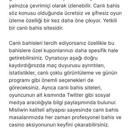
yalnızca çevrimiçi olarak izlenebilir. Canlı bahis
söz konusu olduğunda ücretsiz ve şifresiz oyun
izleme özelliği bir kez daha öne çıkıyor. Yetkili
bir canlı bahis sitesidir.
Canlı bahisleri tercih ediyorsanız özellikle bu
bahislere özel kuponlarınızı daha spesifik hale
getirebilirsiniz. Oynatıcıyı aşağı doğru
kaydırdığınızda maç duyurusu ayrıntıları,
istatistikler, canlı çoklu görüntüleme ve günün
programı gibi önemli seçenekleri de
göreceksiniz. Ayrıca canlı bahis siteleri,
oyuncunun alt kısmında Twitter gibi sosyal
medya aracılığıyla bilgi paylaşımında bulunur.
Misliwin kaliteli altyapısı sayesinde canlı bahis
masalarımızda her zaman profesyonel bahis ve
casino aksiyonunun keyfini çıkarabilirsiniz.