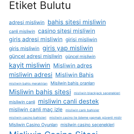
Etiket Bulutu
bahis sitesi misliwin
adresi misliwin
casino sitesi misliwin
canli misliwin
giris adresi misliwin
girisi misliwin
giris yap misliwin
giris misliwin
güncel adresi misliwin
güncel misliwin
kayit misliwin
Misliwin adres
misliwin adresi
Misliwin Bahis
Misliwin bahis oranları
misliwin bahis meraklıları
Misliwin bahis sitesi
misliwin blackjack seçenekleri
misliwin canli destek
misliwin canli
misliwin canli maç izle
misliwin canlı bahisler
misliwin casino bahisleri
misliwin casino ile ödeme yapmak güvenli midir
Misliwin Casino Oyunları
misliwin casino seçenekleri