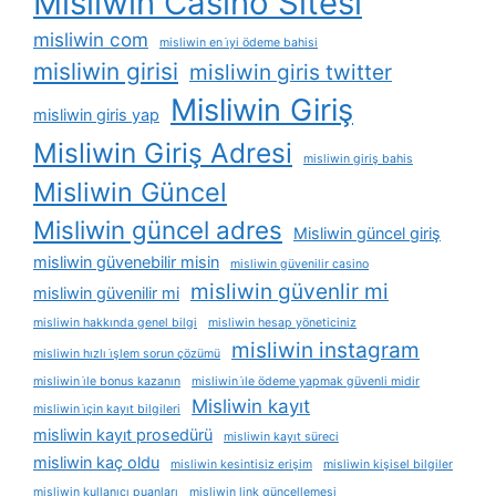
Misliwin Casino Sitesi
misliwin com
misliwin en i̇yi ödeme bahisi
misliwin girisi
misliwin giris twitter
Misliwin Giriş
misliwin giris yap
Misliwin Giriş Adresi
misliwin giriş bahis
Misliwin Güncel
Misliwin güncel adres
Misliwin güncel giriş
misliwin güvenebilir misin
misliwin güvenilir casino
misliwin güvenlir mi
misliwin güvenilir mi
misliwin hakkında genel bilgi
misliwin hesap yöneticiniz
misliwin instagram
misliwin hızlı i̇şlem sorun çözümü
misliwin i̇le bonus kazanın
misliwin i̇le ödeme yapmak güvenli midir
Misliwin kayıt
misliwin i̇çin kayıt bilgileri
misliwin kayıt prosedürü
misliwin kayıt süreci
misliwin kaç oldu
misliwin kesintisiz erişim
misliwin kişisel bilgiler
misliwin kullanıcı puanları
misliwin link güncellemesi