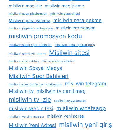
misliwin maç izle
misliwin maç izleme
misliwin oyun platformları
misliwin oyun sitesi
misliwin para çekme
Misliwin para yatırma
misliwin promosyon
misliwin popüler destinasyon
misliwin promosyon kodu
misliwin sanal spor bahisleri
misliwin sanal sporlar giriş
Misliwin sitesi
misliwin sermaye artırımı
misliwin slot katılım
misliwin sorun çözümü
Misliwin Sosyal Medya
Misliwin Spor Bahisleri
misliwin telegram
misliwin spor tarife casino altyapısı
Misliwin tv
misliwin tv canli maç
misliwin tv izle
misliwin uygulamaları
misliwin whatsapp
misliwin web sitesi
misliwin yeni adres
misliwin yardım masası
misliwin yeni giriş
Misliwin Yeni Adresi