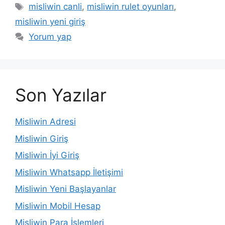
Etiketler
misliwin canli
,
misliwin rulet oyunları
,
misliwin yeni giriş
Yorum yap
Son Yazılar
Misliwin Adresi
Misliwin Giriş
Misliwin İyi Giriş
Misliwin Whatsapp İletişimi
Misliwin Yeni Başlayanlar
Misliwin Mobil Hesap
Misliwin Para İşlemleri