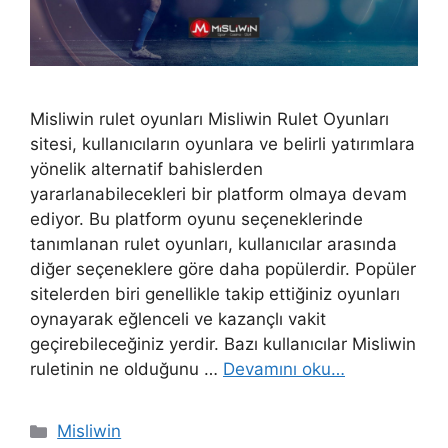
Misliwin rulet oyunları Misliwin Rulet Oyunları
sitesi, kullanıcıların oyunlara ve belirli yatırımlara
yönelik alternatif bahislerden
yararlanabilecekleri bir platform olmaya devam
ediyor. Bu platform oyunu seçeneklerinde
tanımlanan rulet oyunları, kullanıcılar arasında
diğer seçeneklere göre daha popülerdir. Popüler
sitelerden biri genellikle takip ettiğiniz oyunları
oynayarak eğlenceli ve kazançlı vakit
geçirebileceğiniz yerdir. Bazı kullanıcılar Misliwin
ruletinin ne olduğunu …
Devamını oku…
Kategoriler
Misliwin