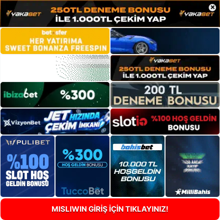
×
MISLIWIN GİRİŞ İÇİN TIKLAYINIZ!