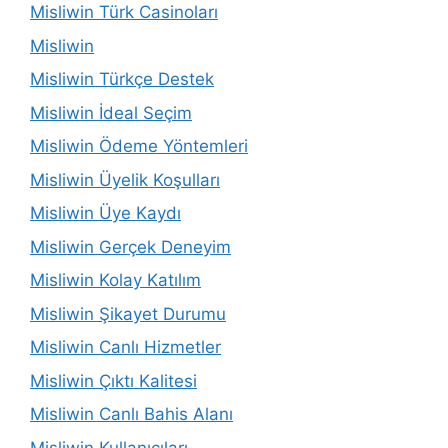
Misliwin Türk Casinoları
Misliwin
Misliwin Türkçe Destek
Misliwin İdeal Seçim
Misliwin Ödeme Yöntemleri
Misliwin Üyelik Koşulları
Misliwin Üye Kaydı
Misliwin Gerçek Deneyim
Misliwin Kolay Katılım
Misliwin Şikayet Durumu
Misliwin Canlı Hizmetler
Misliwin Çıktı Kalitesi
Misliwin Canlı Bahis Alanı
Misliwin Kullanıcıları