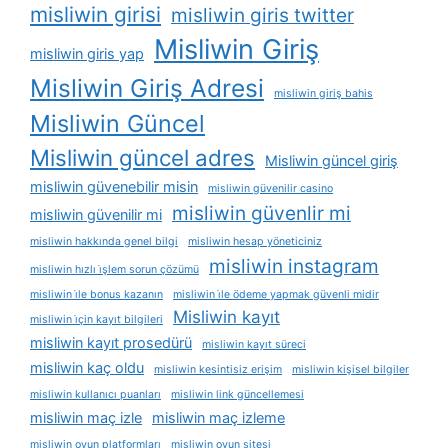
misliwin girisi
misliwin giris twitter
Misliwin Giriş
misliwin giris yap
Misliwin Giriş Adresi
misliwin giriş bahis
Misliwin Güncel
Misliwin güncel adres
Misliwin güncel giriş
misliwin güvenebilir misin
misliwin güvenilir casino
misliwin güvenlir mi
misliwin güvenilir mi
misliwin hakkında genel bilgi
misliwin hesap yöneticiniz
misliwin instagram
misliwin hızlı i̇şlem sorun çözümü
misliwin i̇le bonus kazanın
misliwin i̇le ödeme yapmak güvenli midir
Misliwin kayıt
misliwin i̇çin kayıt bilgileri
misliwin kayıt prosedürü
misliwin kayıt süreci
misliwin kaç oldu
misliwin kesintisiz erişim
misliwin kişisel bilgiler
misliwin kullanıcı puanları
misliwin link güncellemesi
misliwin maç izle
misliwin maç izleme
misliwin oyun platformları
misliwin oyun sitesi