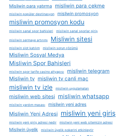
misliwin para çekme
Misliwin para yatırma
misliwin promosyon
misliwin popüler destinasyon
misliwin promosyon kodu
misliwin sanal spor bahisleri
misliwin sanal sporlar giriş
Misliwin sitesi
misliwin sermaye artırımı
misliwin slot katılım
misliwin sorun çözümü
Misliwin Sosyal Medya
Misliwin Spor Bahisleri
misliwin telegram
misliwin spor tarife casino altyapısı
Misliwin tv
misliwin tv canli maç
misliwin tv izle
misliwin uygulamaları
misliwin whatsapp
misliwin web sitesi
misliwin yeni adres
misliwin yardım masası
misliwin yeni giriş
Misliwin Yeni Adresi
misliwin yeni giriş adresi nedir
misliwin yeni web sitemizin adresi
Misliwin üyelik
misliwin üyelik pokerini etkinleştir