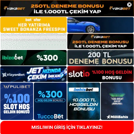
×
MISLIWIN GİRİŞ İÇİN TIKLAYINIZ!