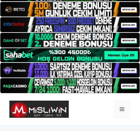
İçeriğe
atla
Menü