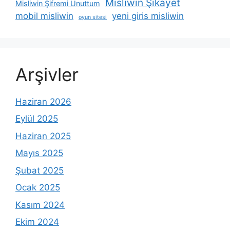
Misliwin Şikayet
Misliwin Şifremi Unuttum
mobil misliwin
yeni giris misliwin
oyun sitesi
Arşivler
Haziran 2026
Eylül 2025
Haziran 2025
Mayıs 2025
Şubat 2025
Ocak 2025
Kasım 2024
Ekim 2024