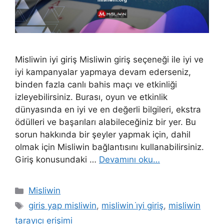
Misliwin iyi giriş Misliwin giriş seçeneği ile iyi ve
iyi kampanyalar yapmaya devam ederseniz,
binden fazla canlı bahis maçı ve etkinliği
izleyebilirsiniz. Burası, oyun ve etkinlik
dünyasında en iyi ve en değerli bilgileri, ekstra
ödülleri ve başarıları alabileceğiniz bir yer. Bu
sorun hakkında bir şeyler yapmak için, dahil
olmak için Misliwin bağlantısını kullanabilirsiniz.
Giriş konusundaki …
Devamını oku…
Kategoriler
Misliwin
Etiketler
giris yap misliwin
,
misliwin i̇yi giriş
,
misliwin
tarayıcı erişimi