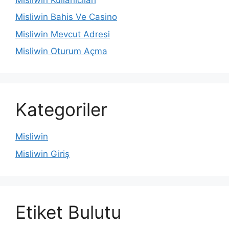
Misliwin Bahis Ve Casino
Misliwin Mevcut Adresi
Misliwin Oturum Açma
Kategoriler
Misliwin
Misliwin Giriş
Etiket Bulutu