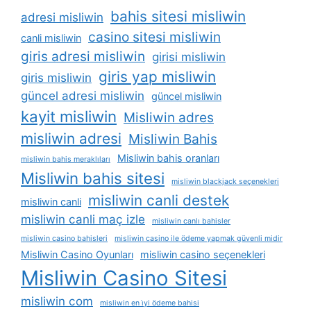
bahis sitesi misliwin
adresi misliwin
casino sitesi misliwin
canli misliwin
giris adresi misliwin
girisi misliwin
giris yap misliwin
giris misliwin
güncel adresi misliwin
güncel misliwin
kayit misliwin
Misliwin adres
misliwin adresi
Misliwin Bahis
Misliwin bahis oranları
misliwin bahis meraklıları
Misliwin bahis sitesi
misliwin blackjack seçenekleri
misliwin canli destek
misliwin canli
misliwin canli maç izle
misliwin canlı bahisler
misliwin casino bahisleri
misliwin casino ile ödeme yapmak güvenli midir
Misliwin Casino Oyunları
misliwin casino seçenekleri
Misliwin Casino Sitesi
misliwin com
misliwin en i̇yi ödeme bahisi