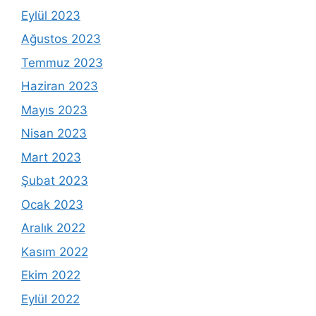
Eylül 2023
Ağustos 2023
Temmuz 2023
Haziran 2023
Mayıs 2023
Nisan 2023
Mart 2023
Şubat 2023
Ocak 2023
Aralık 2022
Kasım 2022
Ekim 2022
Eylül 2022