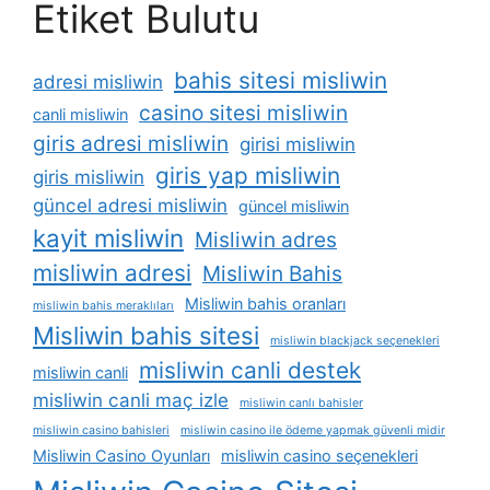
Etiket Bulutu
bahis sitesi misliwin
adresi misliwin
casino sitesi misliwin
canli misliwin
giris adresi misliwin
girisi misliwin
giris yap misliwin
giris misliwin
güncel adresi misliwin
güncel misliwin
kayit misliwin
Misliwin adres
misliwin adresi
Misliwin Bahis
Misliwin bahis oranları
misliwin bahis meraklıları
Misliwin bahis sitesi
misliwin blackjack seçenekleri
misliwin canli destek
misliwin canli
misliwin canli maç izle
misliwin canlı bahisler
misliwin casino bahisleri
misliwin casino ile ödeme yapmak güvenli midir
Misliwin Casino Oyunları
misliwin casino seçenekleri