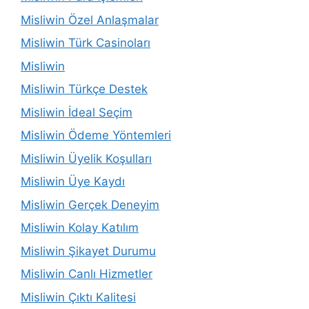
Misliwin Özel Anlaşmalar
Misliwin Türk Casinoları
Misliwin
Misliwin Türkçe Destek
Misliwin İdeal Seçim
Misliwin Ödeme Yöntemleri
Misliwin Üyelik Koşulları
Misliwin Üye Kaydı
Misliwin Gerçek Deneyim
Misliwin Kolay Katılım
Misliwin Şikayet Durumu
Misliwin Canlı Hizmetler
Misliwin Çıktı Kalitesi