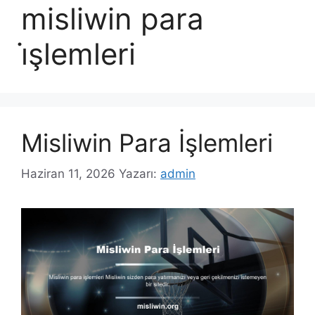
misliwin para
i̇şlemleri
Misliwin Para İşlemleri
Haziran 11, 2026
Yazarı:
admin