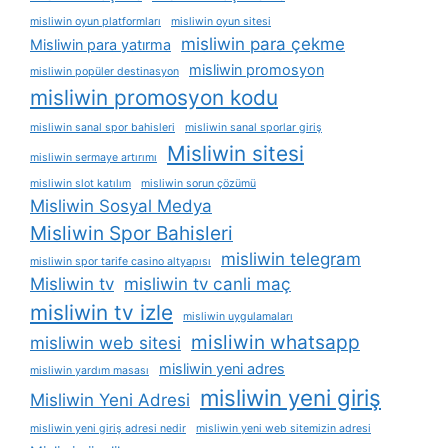
misliwin oyun platformları
misliwin oyun sitesi
misliwin para çekme
Misliwin para yatırma
misliwin promosyon
misliwin popüler destinasyon
misliwin promosyon kodu
misliwin sanal spor bahisleri
misliwin sanal sporlar giriş
Misliwin sitesi
misliwin sermaye artırımı
misliwin slot katılım
misliwin sorun çözümü
Misliwin Sosyal Medya
Misliwin Spor Bahisleri
misliwin telegram
misliwin spor tarife casino altyapısı
Misliwin tv
misliwin tv canli maç
misliwin tv izle
misliwin uygulamaları
misliwin whatsapp
misliwin web sitesi
misliwin yeni adres
misliwin yardım masası
misliwin yeni giriş
Misliwin Yeni Adresi
misliwin yeni giriş adresi nedir
misliwin yeni web sitemizin adresi