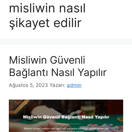
misliwin nasıl
şikayet edilir
Misliwin Güvenli
Bağlantı Nasıl Yapılır
Ağustos 5, 2023
Yazarı:
admin