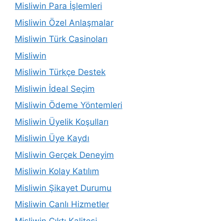
Misliwin Para İşlemleri
Misliwin Özel Anlaşmalar
Misliwin Türk Casinoları
Misliwin
Misliwin Türkçe Destek
Misliwin İdeal Seçim
Misliwin Ödeme Yöntemleri
Misliwin Üyelik Koşulları
Misliwin Üye Kaydı
Misliwin Gerçek Deneyim
Misliwin Kolay Katılım
Misliwin Şikayet Durumu
Misliwin Canlı Hizmetler
Misliwin Çıktı Kalitesi