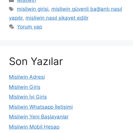
Misliwin
Etiketler
misliwin girisi
,
misliwin güvenli bağlantı nasıl
yapılır
,
misliwin nasıl şikayet edilir
Yorum yap
Son Yazılar
Misliwin Adresi
Misliwin Giriş
Misliwin İyi Giriş
Misliwin Whatsapp İletişimi
Misliwin Yeni Başlayanlar
Misliwin Mobil Hesap