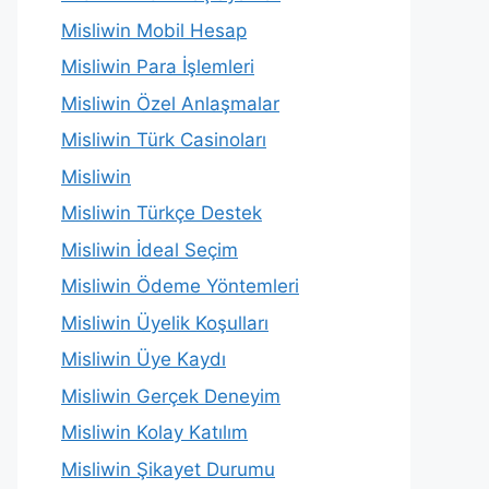
Misliwin Mobil Hesap
Misliwin Para İşlemleri
Misliwin Özel Anlaşmalar
Misliwin Türk Casinoları
Misliwin
Misliwin Türkçe Destek
Misliwin İdeal Seçim
Misliwin Ödeme Yöntemleri
Misliwin Üyelik Koşulları
Misliwin Üye Kaydı
Misliwin Gerçek Deneyim
Misliwin Kolay Katılım
Misliwin Şikayet Durumu