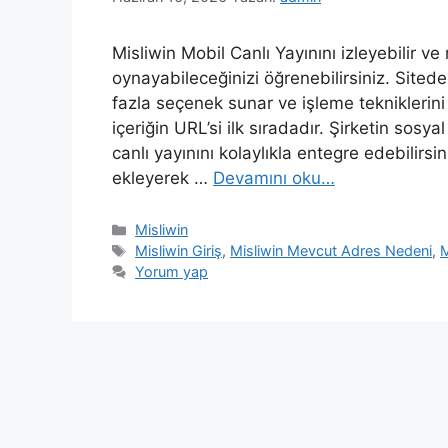
Misliwin Mobil Canlı Yayınını izleyebilir ve
oynayabileceğinizi öğrenebilirsiniz. Sitede
fazla seçenek sunar ve işleme tekniklerini
içeriğin URL’si ilk sıradadır. Şirketin sos
canlı yayınını kolaylıkla entegre edebilirsin
ekleyerek …
Devamını oku…
Kategoriler
Misliwin
Etiketler
Misliwin Giriş
,
Misliwin Mevcut Adres Nedeni
,
M
Yorum yap