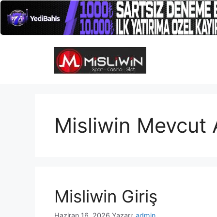
İçeriğe
atla
Misliwin Mevcut
Misliwin Giriş
Haziran 16, 2026
Yazarı:
admin