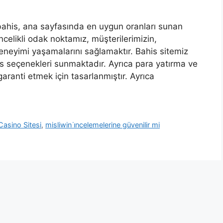
bahis, ana sayfasında en uygun oranları sunan
ncelikli odak noktamız, müşterilerimizin,
eneyimi yaşamalarını sağlamaktır. Bahis sitemiz
his seçenekleri sunmaktadır. Ayrıca para yatırma ve
 garanti etmek için tasarlanmıştır. Ayrıca
Casino Sitesi
,
misliwin i̇ncelemelerine güvenilir mi