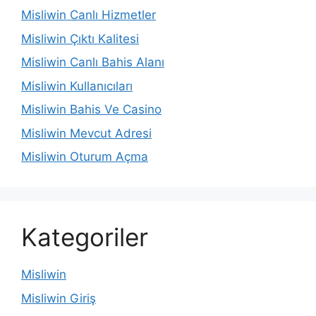
Misliwin Canlı Hizmetler
Misliwin Çıktı Kalitesi
Misliwin Canlı Bahis Alanı
Misliwin Kullanıcıları
Misliwin Bahis Ve Casino
Misliwin Mevcut Adresi
Misliwin Oturum Açma
Kategoriler
Misliwin
Misliwin Giriş