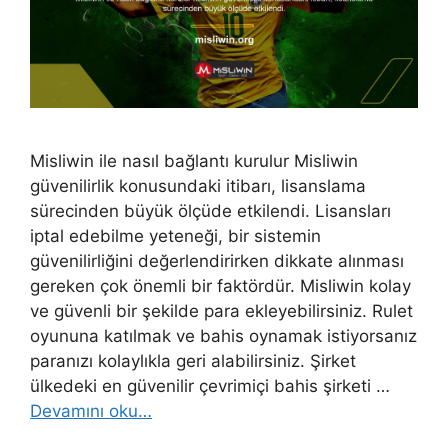
Misliwin ile nasıl bağlantı kurulur Misliwin
güvenilirlik konusundaki itibarı, lisanslama
sürecinden büyük ölçüde etkilendi. Lisansları
iptal edebilme yeteneği, bir sistemin
güvenilirliğini değerlendirirken dikkate alınması
gereken çok önemli bir faktördür. Misliwin kolay
ve güvenli bir şekilde para ekleyebilirsiniz. Rulet
oyununa katılmak ve bahis oynamak istiyorsanız
paranızı kolaylıkla geri alabilirsiniz. Şirket
ülkedeki en güvenilir çevrimiçi bahis şirketi …
Devamını oku…