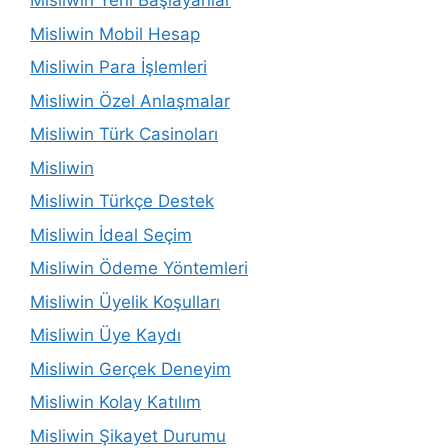
Misliwin Yeni Başlayanlar
Misliwin Mobil Hesap
Misliwin Para İşlemleri
Misliwin Özel Anlaşmalar
Misliwin Türk Casinoları
Misliwin
Misliwin Türkçe Destek
Misliwin İdeal Seçim
Misliwin Ödeme Yöntemleri
Misliwin Üyelik Koşulları
Misliwin Üye Kaydı
Misliwin Gerçek Deneyim
Misliwin Kolay Katılım
Misliwin Şikayet Durumu