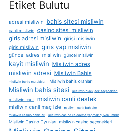
Etiket Bulutu
bahis sitesi misliwin
adresi misliwin
casino sitesi misliwin
canli misliwin
giris adresi misliwin
girisi misliwin
giris yap misliwin
giris misliwin
güncel adresi misliwin
güncel misliwin
kayit misliwin
Misliwin adres
misliwin adresi
Misliwin Bahis
Misliwin bahis oranları
misliwin bahis meraklıları
Misliwin bahis sitesi
misliwin blackjack seçenekleri
misliwin canli destek
misliwin canli
misliwin canli maç izle
misliwin canlı bahisler
misliwin casino bahisleri
misliwin casino ile ödeme yapmak güvenli midir
Misliwin Casino Oyunları
misliwin casino seçenekleri