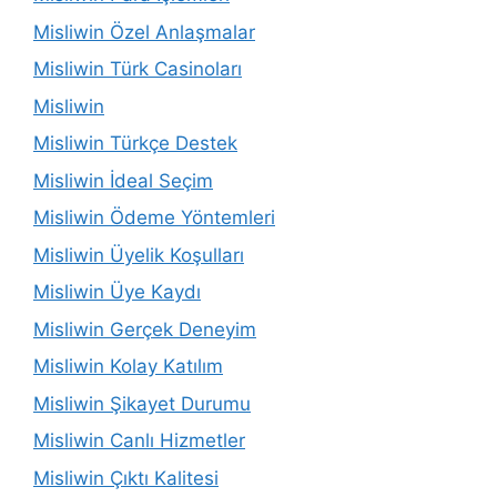
Misliwin Özel Anlaşmalar
Misliwin Türk Casinoları
Misliwin
Misliwin Türkçe Destek
Misliwin İdeal Seçim
Misliwin Ödeme Yöntemleri
Misliwin Üyelik Koşulları
Misliwin Üye Kaydı
Misliwin Gerçek Deneyim
Misliwin Kolay Katılım
Misliwin Şikayet Durumu
Misliwin Canlı Hizmetler
Misliwin Çıktı Kalitesi