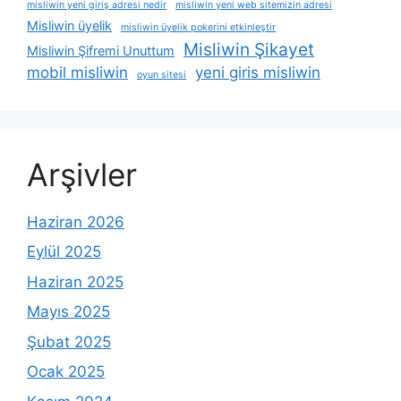
misliwin yeni giriş adresi nedir
misliwin yeni web sitemizin adresi
Misliwin üyelik
misliwin üyelik pokerini etkinleştir
Misliwin Şikayet
Misliwin Şifremi Unuttum
mobil misliwin
yeni giris misliwin
oyun sitesi
Arşivler
Haziran 2026
Eylül 2025
Haziran 2025
Mayıs 2025
Şubat 2025
Ocak 2025