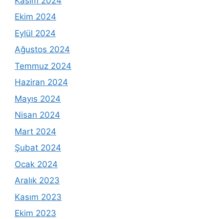
Kasım 2024
Ekim 2024
Eylül 2024
Ağustos 2024
Temmuz 2024
Haziran 2024
Mayıs 2024
Nisan 2024
Mart 2024
Şubat 2024
Ocak 2024
Aralık 2023
Kasım 2023
Ekim 2023