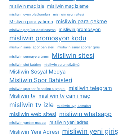
misliwin maç izle
misliwin maç izleme
misliwin oyun platformları
misliwin oyun sitesi
misliwin para çekme
Misliwin para yatırma
misliwin promosyon
misliwin popüler destinasyon
misliwin promosyon kodu
misliwin sanal spor bahisleri
misliwin sanal sporlar giriş
Misliwin sitesi
misliwin sermaye artırımı
misliwin slot katılım
misliwin sorun çözümü
Misliwin Sosyal Medya
Misliwin Spor Bahisleri
misliwin telegram
misliwin spor tarife casino altyapısı
Misliwin tv
misliwin tv canli maç
misliwin tv izle
misliwin uygulamaları
misliwin whatsapp
misliwin web sitesi
misliwin yeni adres
misliwin yardım masası
misliwin yeni giriş
Misliwin Yeni Adresi