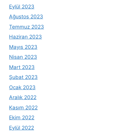
Eylül 2023
Ağustos 2023
Temmuz 2023
Haziran 2023
Mayıs 2023
Nisan 2023
Mart 2023
Şubat 2023
Ocak 2023
Aralık 2022
Kasım 2022
Ekim 2022
Eylül 2022