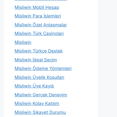
Misliwin Mobil Hesap
Misliwin Para İşlemleri
Misliwin Özel Anlaşmalar
Misliwin Türk Casinoları
Misliwin
Misliwin Türkçe Destek
Misliwin İdeal Seçim
Misliwin Ödeme Yöntemleri
Misliwin Üyelik Koşulları
Misliwin Üye Kaydı
Misliwin Gerçek Deneyim
Misliwin Kolay Katılım
Misliwin Şikayet Durumu