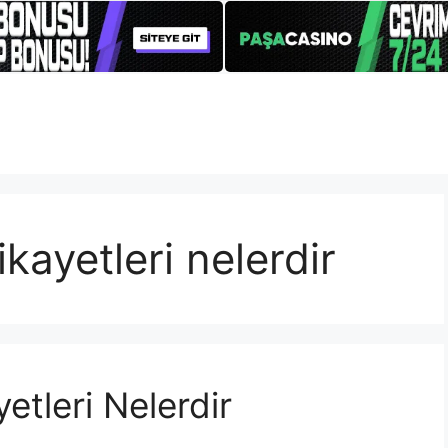
kayetleri nelerdir
etleri Nelerdir