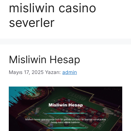
misliwin casino
severler
Misliwin Hesap
Mayıs 17, 2025
Yazarı:
admin