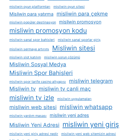
misliwin oyun platformları
misliwin oyun sitesi
misliwin para çekme
Misliwin para yatırma
misliwin promosyon
misliwin popüler destinasyon
misliwin promosyon kodu
misliwin sanal spor bahisleri
misliwin sanal sporlar giriş
Misliwin sitesi
misliwin sermaye artırımı
misliwin slot katılım
misliwin sorun çözümü
Misliwin Sosyal Medya
Misliwin Spor Bahisleri
misliwin telegram
misliwin spor tarife casino altyapısı
Misliwin tv
misliwin tv canli maç
misliwin tv izle
misliwin uygulamaları
misliwin whatsapp
misliwin web sitesi
misliwin yeni adres
misliwin yardım masası
misliwin yeni giriş
Misliwin Yeni Adresi
misliwin yeni giriş adresi nedir
misliwin yeni web sitemizin adresi