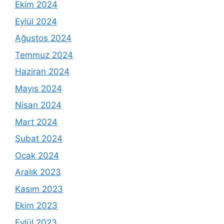
Ekim 2024
Eylül 2024
Ağustos 2024
Temmuz 2024
Haziran 2024
Mayıs 2024
Nisan 2024
Mart 2024
Şubat 2024
Ocak 2024
Aralık 2023
Kasım 2023
Ekim 2023
Eylül 2023