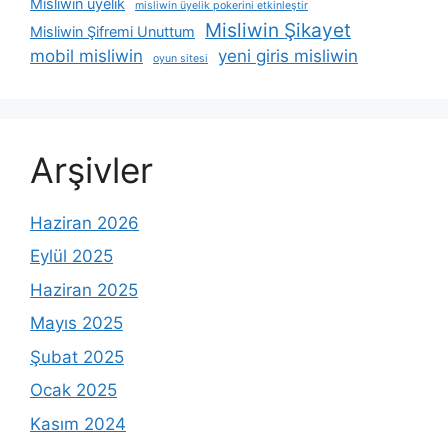
Misliwin üyelik
misliwin üyelik pokerini etkinleştir
Misliwin Şikayet
Misliwin Şifremi Unuttum
mobil misliwin
yeni giris misliwin
oyun sitesi
Arşivler
Haziran 2026
Eylül 2025
Haziran 2025
Mayıs 2025
Şubat 2025
Ocak 2025
Kasım 2024