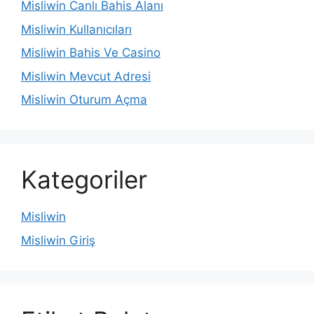
Misliwin Canlı Bahis Alanı
Misliwin Kullanıcıları
Misliwin Bahis Ve Casino
Misliwin Mevcut Adresi
Misliwin Oturum Açma
Kategoriler
Misliwin
Misliwin Giriş