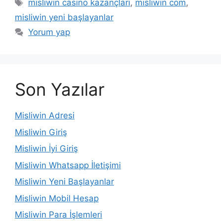
Etiketler
misliwin casino kazançları
,
misliwin com
,
misliwin yeni başlayanlar
Yorum yap
Son Yazılar
Misliwin Adresi
Misliwin Giriş
Misliwin İyi Giriş
Misliwin Whatsapp İletişimi
Misliwin Yeni Başlayanlar
Misliwin Mobil Hesap
Misliwin Para İşlemleri