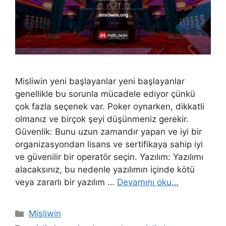
Misliwin yeni başlayanlar yeni başlayanlar
genellikle bu sorunla mücadele ediyor çünkü
çok fazla seçenek var. Poker oynarken, dikkatli
olmanız ve birçok şeyi düşünmeniz gerekir.
Güvenlik: Bunu uzun zamandır yapan ve iyi bir
organizasyondan lisans ve sertifikaya sahip iyi
ve güvenilir bir operatör seçin. Yazılım: Yazılımı
alacaksınız, bu nedenle yazılımın içinde kötü
veya zararlı bir yazılım …
Devamını oku…
Kategoriler
Misliwin