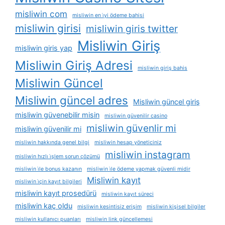
misliwin com
misliwin en i̇yi ödeme bahisi
misliwin girisi
misliwin giris twitter
Misliwin Giriş
misliwin giris yap
Misliwin Giriş Adresi
misliwin giriş bahis
Misliwin Güncel
Misliwin güncel adres
Misliwin güncel giriş
misliwin güvenebilir misin
misliwin güvenilir casino
misliwin güvenlir mi
misliwin güvenilir mi
misliwin hakkında genel bilgi
misliwin hesap yöneticiniz
misliwin instagram
misliwin hızlı i̇şlem sorun çözümü
misliwin i̇le bonus kazanın
misliwin i̇le ödeme yapmak güvenli midir
Misliwin kayıt
misliwin i̇çin kayıt bilgileri
misliwin kayıt prosedürü
misliwin kayıt süreci
misliwin kaç oldu
misliwin kesintisiz erişim
misliwin kişisel bilgiler
misliwin kullanıcı puanları
misliwin link güncellemesi