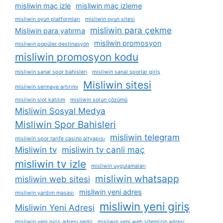
misliwin maç izle
misliwin maç izleme
misliwin oyun platformları
misliwin oyun sitesi
misliwin para çekme
Misliwin para yatırma
misliwin promosyon
misliwin popüler destinasyon
misliwin promosyon kodu
misliwin sanal spor bahisleri
misliwin sanal sporlar giriş
Misliwin sitesi
misliwin sermaye artırımı
misliwin slot katılım
misliwin sorun çözümü
Misliwin Sosyal Medya
Misliwin Spor Bahisleri
misliwin telegram
misliwin spor tarife casino altyapısı
Misliwin tv
misliwin tv canli maç
misliwin tv izle
misliwin uygulamaları
misliwin whatsapp
misliwin web sitesi
misliwin yeni adres
misliwin yardım masası
misliwin yeni giriş
Misliwin Yeni Adresi
misliwin yeni giriş adresi nedir
misliwin yeni web sitemizin adresi