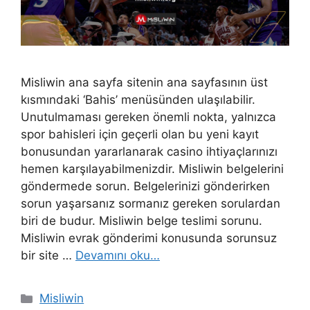
Misliwin ana sayfa sitenin ana sayfasının üst
kısmındaki ‘Bahis’ menüsünden ulaşılabilir.
Unutulmaması gereken önemli nokta, yalnızca
spor bahisleri için geçerli olan bu yeni kayıt
bonusundan yararlanarak casino ihtiyaçlarınızı
hemen karşılayabilmenizdir. Misliwin belgelerini
göndermede sorun. Belgelerinizi gönderirken
sorun yaşarsanız sormanız gereken sorulardan
biri de budur. Misliwin belge teslimi sorunu.
Misliwin evrak gönderimi konusunda sorunsuz
bir site …
Devamını oku…
Kategoriler
Misliwin