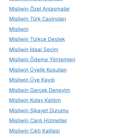
Misliwin Özel Anlaşmalar
Misliwin Türk Casinoları
Misliwin
Misliwin Türkçe Destek
Misliwin İdeal Seçim
Misliwin Ödeme Yöntemleri
Misliwin Üyelik Koşulları
Misliwin Üye Kaydı
Misliwin Gerçek Deneyim
Misliwin Kolay Katılım
Misliwin Şikayet Durumu
Misliwin Canlı Hizmetler
Misliwin Çıktı Kalitesi