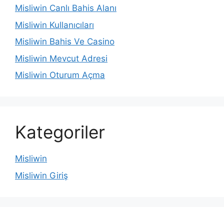
Misliwin Canlı Bahis Alanı
Misliwin Kullanıcıları
Misliwin Bahis Ve Casino
Misliwin Mevcut Adresi
Misliwin Oturum Açma
Kategoriler
Misliwin
Misliwin Giriş