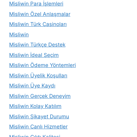
Misliwin Para İşlemleri
Misliwin Özel Anlaşmalar
Misliwin Türk Casinoları
Misliwin
Misliwin Türkçe Destek
Misliwin İdeal Seçim
Misliwin Ödeme Yöntemleri
Misliwin Üyelik Koşulları
Misliwin Üye Kaydı
Misliwin Gerçek Deneyim
Misliwin Kolay Katılım
Misliwin Şikayet Durumu
Misliwin Canlı Hizmetler
Misliwin Çıktı Kalitesi