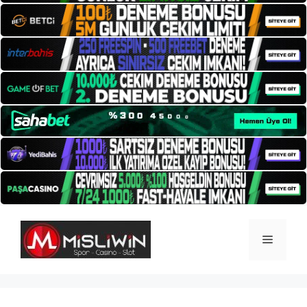
İçeriğe
atla
Menü