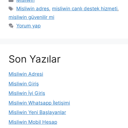
Misliwin
Etiketler
Misliwin adres
,
misliwin canlı destek hizmeti
,
misliwin güvenilir mi
Yorum yap
Son Yazılar
Misliwin Adresi
Misliwin Giriş
Misliwin İyi Giriş
Misliwin Whatsapp İletişimi
Misliwin Yeni Başlayanlar
Misliwin Mobil Hesap