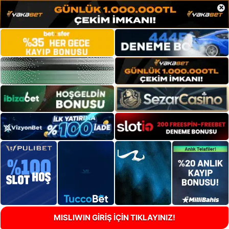
×
MISLIWIN GİRİŞ İÇİN TIKLAYINIZ!