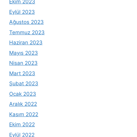
Ekim 2023
Eylül 2023
Ağustos 2023
Temmuz 2023
Haziran 2023
Mayıs 2023
Nisan 2023
Mart 2023
Şubat 2023
Ocak 2023
Aralık 2022
Kasım 2022
Ekim 2022
Eylül 2022