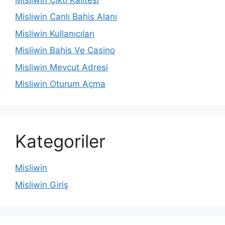
Misliwin Canlı Bahis Alanı
Misliwin Kullanıcıları
Misliwin Bahis Ve Casino
Misliwin Mevcut Adresi
Misliwin Oturum Açma
Kategoriler
Misliwin
Misliwin Giriş