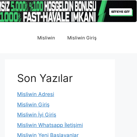
Misliwin
Misliwin Giriş
Son Yazılar
Misliwin Adresi
Misliwin Giriş
Misliwin İyi Giriş
Misliwin Whatsapp İletişimi
Misliwin Yeni Başlayanlar