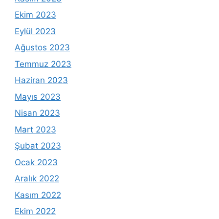
Ekim 2023
Eylül 2023
Ağustos 2023
Temmuz 2023
Haziran 2023
Mayıs 2023
Nisan 2023
Mart 2023
Şubat 2023
Ocak 2023
Aralık 2022
Kasım 2022
Ekim 2022