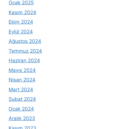
Ocak 2025
Kasım 2024
Ekim 2024
Eylül 2024
Ağustos 2024
Temmuz 2024
Haziran 2024
Mayıs 2024
Nisan 2024
Mart 2024
Şubat 2024
Ocak 2024
Aralık 2023
Kasım 2023