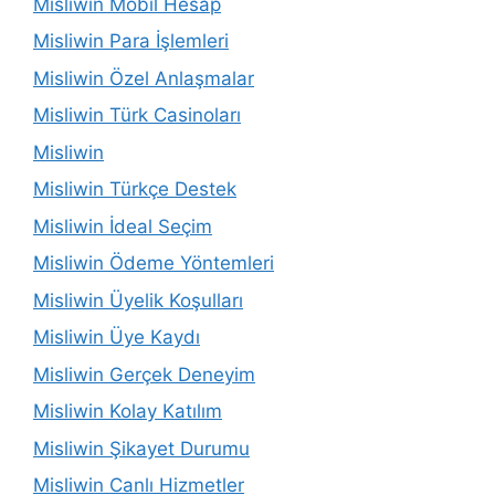
Misliwin Mobil Hesap
Misliwin Para İşlemleri
Misliwin Özel Anlaşmalar
Misliwin Türk Casinoları
Misliwin
Misliwin Türkçe Destek
Misliwin İdeal Seçim
Misliwin Ödeme Yöntemleri
Misliwin Üyelik Koşulları
Misliwin Üye Kaydı
Misliwin Gerçek Deneyim
Misliwin Kolay Katılım
Misliwin Şikayet Durumu
Misliwin Canlı Hizmetler