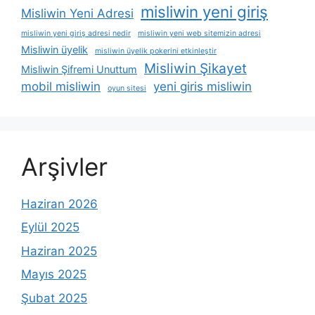
misliwin yeni giriş
Misliwin Yeni Adresi
misliwin yeni giriş adresi nedir
misliwin yeni web sitemizin adresi
Misliwin üyelik
misliwin üyelik pokerini etkinleştir
Misliwin Şikayet
Misliwin Şifremi Unuttum
mobil misliwin
yeni giris misliwin
oyun sitesi
Arşivler
Haziran 2026
Eylül 2025
Haziran 2025
Mayıs 2025
Şubat 2025