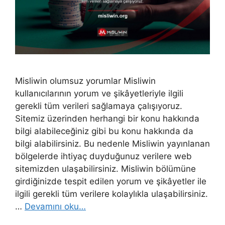
Misliwin olumsuz yorumlar Misliwin
kullanıcılarının yorum ve şikâyetleriyle ilgili
gerekli tüm verileri sağlamaya çalışıyoruz.
Sitemiz üzerinden herhangi bir konu hakkında
bilgi alabileceğiniz gibi bu konu hakkında da
bilgi alabilirsiniz. Bu nedenle Misliwin yayınlanan
bölgelerde ihtiyaç duyduğunuz verilere web
sitemizden ulaşabilirsiniz. Misliwin bölümüne
girdiğinizde tespit edilen yorum ve şikâyetler ile
ilgili gerekli tüm verilere kolaylıkla ulaşabilirsiniz.
…
Devamını oku…