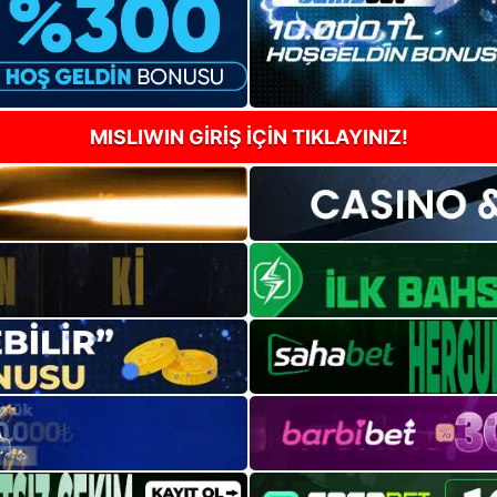
MISLIWIN GİRİŞ İÇİN TIKLAYINIZ!