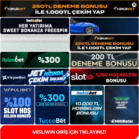
×
MISLIWIN GİRİŞ İÇİN TIKLAYINIZ!