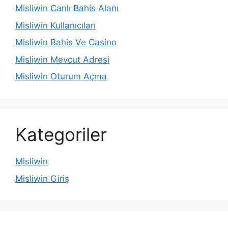
Misliwin Canlı Bahis Alanı
Misliwin Kullanıcıları
Misliwin Bahis Ve Casino
Misliwin Mevcut Adresi
Misliwin Oturum Açma
Kategoriler
Misliwin
Misliwin Giriş