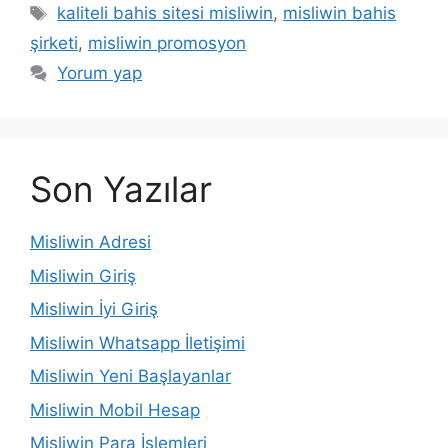
Etiketler
kaliteli bahis sitesi misliwin
,
misliwin bahis
şirketi
,
misliwin promosyon
Yorum yap
Son Yazılar
Misliwin Adresi
Misliwin Giriş
Misliwin İyi Giriş
Misliwin Whatsapp İletişimi
Misliwin Yeni Başlayanlar
Misliwin Mobil Hesap
Misliwin Para İşlemleri