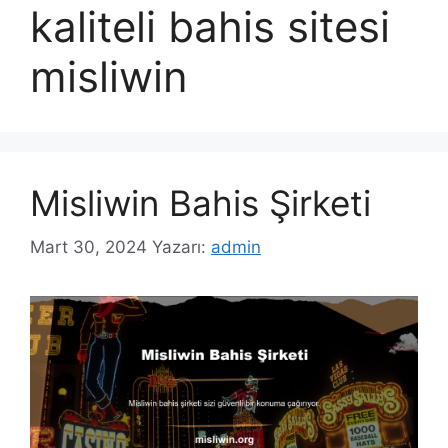
kaliteli bahis sitesi
misliwin
Misliwin Bahis Şirketi
Mart 30, 2024
Yazarı:
admin