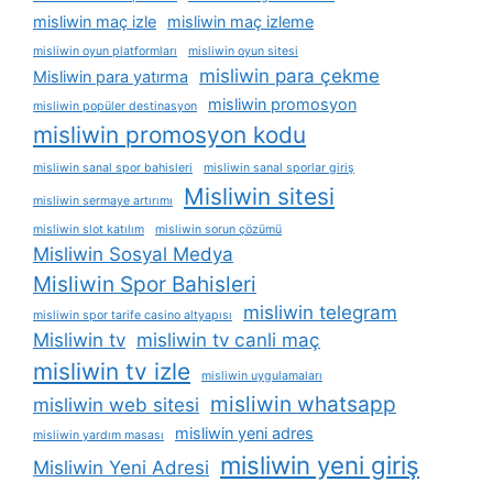
misliwin maç izle
misliwin maç izleme
misliwin oyun platformları
misliwin oyun sitesi
misliwin para çekme
Misliwin para yatırma
misliwin promosyon
misliwin popüler destinasyon
misliwin promosyon kodu
misliwin sanal spor bahisleri
misliwin sanal sporlar giriş
Misliwin sitesi
misliwin sermaye artırımı
misliwin slot katılım
misliwin sorun çözümü
Misliwin Sosyal Medya
Misliwin Spor Bahisleri
misliwin telegram
misliwin spor tarife casino altyapısı
Misliwin tv
misliwin tv canli maç
misliwin tv izle
misliwin uygulamaları
misliwin whatsapp
misliwin web sitesi
misliwin yeni adres
misliwin yardım masası
misliwin yeni giriş
Misliwin Yeni Adresi