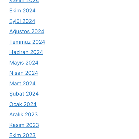
Kasım 2024
Ekim 2024
Eylül 2024
Ağustos 2024
Temmuz 2024
Haziran 2024
Mayıs 2024
Nisan 2024
Mart 2024
Şubat 2024
Ocak 2024
Aralık 2023
Kasım 2023
Ekim 2023