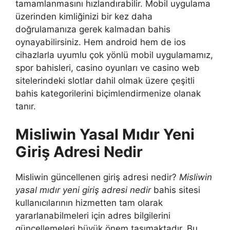
tamamlanmasını hızlandırabilir. Mobil uygulama
üzerinden kimliğinizi bir kez daha
doğrulamanıza gerek kalmadan bahis
oynayabilirsiniz. Hem android hem de ios
cihazlarla uyumlu çok yönlü mobil uygulamamız,
spor bahisleri, casino oyunları ve casino web
sitelerindeki slotlar dahil olmak üzere çeşitli
bahis kategorilerini biçimlendirmenize olanak
tanır.
Misliwin Yasal Mıdır Yeni
Giriş Adresi Nedir
Misliwin güncellenen giriş adresi nedir?
Misliwin
yasal mıdır yeni giriş adresi nedir
bahis sitesi
kullanıcılarının hizmetten tam olarak
yararlanabilmeleri için adres bilgilerini
güncellemeleri büyük önem taşımaktadır. Bu