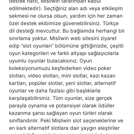
destek hattı, Misliwin tarafından kabul
edilmektedir). Seçtiğiniz alan adı veya etkileşim
sekmesi ne olursa olsun, yardım için her zaman
özel destek ekibimize güvenebilirsiniz. Türkçe
dil desteği mevcuttur. Bu bağlamda herhangi bir
sınırlama yoktur. Misliwin web sitesini ziyaret
edip “slot oyunları” bölümüne gittiğinizde, çeşitli
oyun kategorileri ve farklı altyapı sağlayıcılarla
uyumlu oyunlar bulacaksınız. Oyun
koleksiyonumuzu keşfederken video poker
slotları, video slotları, mini slotlar, kazı kazan
kartları, popüler slotlar, yeni slotlar, alternatif
oyunlar ve daha fazlası gibi başlıklarla
karşılaşabilirsiniz. Tüm oyunlar, size gerçek
parayla oynama ve potansiyel olarak ödüller
kazanma şansı sağlayan oyun türleri olarak
sınıflandırılır. Peki Misliwin slot seçeneklerine ve
en karlı alternatif slotlara dair yaygın eleştiriler