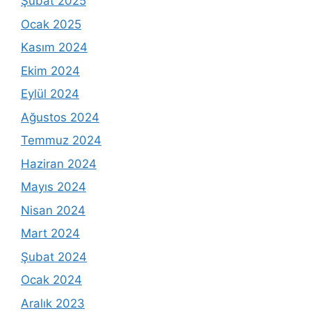
Şubat 2025
Ocak 2025
Kasım 2024
Ekim 2024
Eylül 2024
Ağustos 2024
Temmuz 2024
Haziran 2024
Mayıs 2024
Nisan 2024
Mart 2024
Şubat 2024
Ocak 2024
Aralık 2023