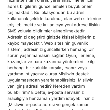
hizmetten tam olarak yararlanabilmeleri için
adres bilgilerini güncellemeleri büyük önem
taşımaktadır. Bu lokasyondan bu adresi
kullanacak şekilde kurulmuş olan web sitelerine
erişilebilmekte ve kullanıcıya yeni adrese ilişkin
SMS yoluyla bildirimler alınabilmektedir.
Adresinizi değiştirdiğinizde kişisel bilgileriniz
kaybolmayacaktır. Web sitesinin güvenlik
sistemi, adresinizi güncellerken herhangi bir
sorun yaşanmamasını sağlar. Oyun, ilerleme,
kazançlar ve para kazanma yöntemleri ile ilgili
herhangi bir zorlukla karşılaşırsanız veya
yardıma ihtiyacınız olursa Misliwin destek
uygulamasından yararlanabilirsiniz. Misliwin
yeni giriş adresi nedir? Nereden yardım
bulabilirim? Elbette, e-posta servisimiz
aracılığıyla her zaman yardım isteyebilirsiniz
(Misliwin e-posta adresi ve gerçek zamanlı