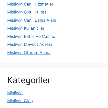
Misliwin Canlı Hizmetler
Misliwin Çıktı Kalitesi
Misliwin Canlı Bahis Alanı
Misliwin Kullanıcıları
Misliwin Bahis Ve Casino
Misliwin Mevcut Adresi
Misliwin Oturum Açma
Kategoriler
Misliwin
Misliwin Giriş