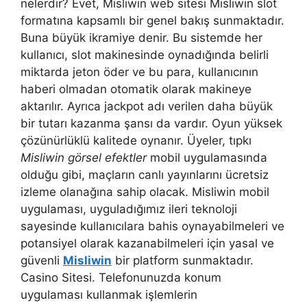
nelerdir? Evet, Misliwin web sitesi Misliwin slot
formatına kapsamlı bir genel bakış sunmaktadır.
Buna büyük ikramiye denir. Bu sistemde her
kullanıcı, slot makinesinde oynadığında belirli
miktarda jeton öder ve bu para, kullanıcının
haberi olmadan otomatik olarak makineye
aktarılır. Ayrıca jackpot adı verilen daha büyük
bir tutarı kazanma şansı da vardır. Oyun yüksek
çözünürlüklü kalitede oynanır. Üyeler, tıpkı
Misliwin görsel efektler
mobil uygulamasında
olduğu gibi, maçların canlı yayınlarını ücretsiz
izleme olanağına sahip olacak. Misliwin mobil
uygulaması, uyguladığımız ileri teknoloji
sayesinde kullanıcılara bahis oynayabilmeleri ve
potansiyel olarak kazanabilmeleri için yasal ve
güvenli
Misliwin
bir platform sunmaktadır.
Casino Sitesi. Telefonunuzda konum
uygulaması kullanmak işlemlerin