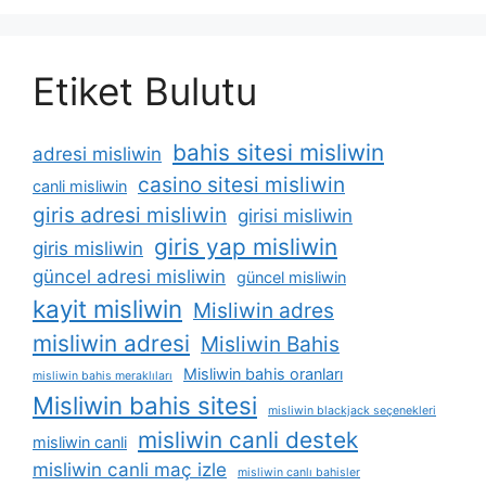
Etiket Bulutu
bahis sitesi misliwin
adresi misliwin
casino sitesi misliwin
canli misliwin
giris adresi misliwin
girisi misliwin
giris yap misliwin
giris misliwin
güncel adresi misliwin
güncel misliwin
kayit misliwin
Misliwin adres
misliwin adresi
Misliwin Bahis
Misliwin bahis oranları
misliwin bahis meraklıları
Misliwin bahis sitesi
misliwin blackjack seçenekleri
misliwin canli destek
misliwin canli
misliwin canli maç izle
misliwin canlı bahisler