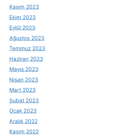
Kasım 2023
Ekim 2023
Eylül 2023
Ağustos 2023
Temmuz 2023
Haziran 2023
Mayıs 2023
Nisan 2023
Mart 2023
Şubat 2023
Ocak 2023
Aralık 2022
Kasım 2022