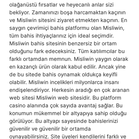
olağanüstü fırsatlar ve heyecanlı anlar sizi
bekliyor. Zamanınızı boşa harcamaktan kaçının
ve Misliwin sitesini ziyaret etmekten kaçının. En
saygın çevrimiçi bahis platformu olan Misliwin,
tüm bahis ihtiyaçlarınız için ideal seçimdir.
Misliwin bahis sitesinin benzersiz bir ortam
olduğunu fark edeceksiniz. Tüm katılımcılar bu
farklı ortamdan memnun. Misliwin yaygın olarak
en kazançlı ürün olarak kabul edilir. Ancak yine
de bu sitede bahis oynamak oldukça keyifli
olabilir. Misliwin incelikleri milyonlarca insanı
endişelendiriyor. Herkesin aradığı en çok aranan
web sitesi Misliwin web sitesidir. Bu platform
casino alanında çok sayıda avantaj sağlar. Bu
konumun mükemmel bir altyapıya sahip olduğu
görülüyor. Bu altyapı sayesinde bahislerinizi
güvenilir ve güvenilir bir ortamda
oynayabilirsiniz. Site üyeleri kendilerini farklı ve