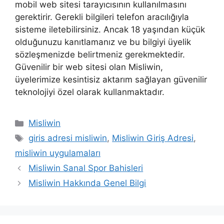
mobil web sitesi tarayıcısının kullanılmasını
gerektirir. Gerekli bilgileri telefon aracılığıyla
sisteme iletebilirsiniz. Ancak 18 yaşından küçük
olduğunuzu kanıtlamanız ve bu bilgiyi üyelik
sözleşmenizde belirtmeniz gerekmektedir.
Güvenilir bir web sitesi olan Misliwin,
üyelerimize kesintisiz aktarım sağlayan güvenilir
teknolojiyi özel olarak kullanmaktadır.
Kategoriler
Misliwin
Etiketler
giris adresi misliwin
,
Misliwin Giriş Adresi
,
misliwin uygulamaları
Yazı
Misliwin Sanal Spor Bahisleri
dolaşımı
Misliwin Hakkında Genel Bilgi