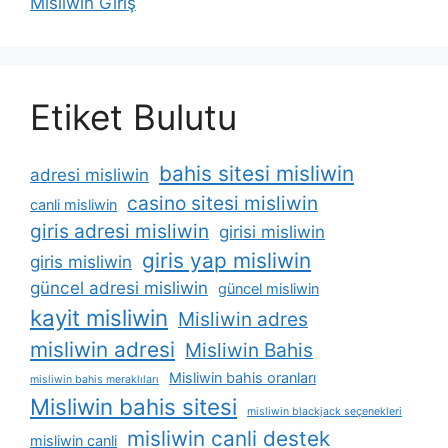
Misliwin Giriş
Etiket Bulutu
bahis sitesi misliwin
adresi misliwin
casino sitesi misliwin
canli misliwin
giris adresi misliwin
girisi misliwin
giris yap misliwin
giris misliwin
güncel adresi misliwin
güncel misliwin
kayit misliwin
Misliwin adres
misliwin adresi
Misliwin Bahis
Misliwin bahis oranları
misliwin bahis meraklıları
Misliwin bahis sitesi
misliwin blackjack seçenekleri
misliwin canli destek
misliwin canli