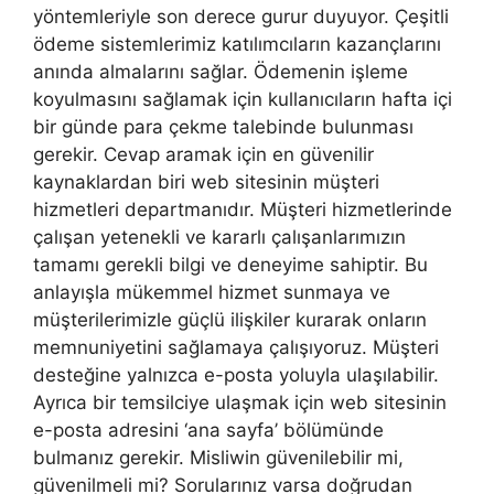
yöntemleriyle son derece gurur duyuyor. Çeşitli
ödeme sistemlerimiz katılımcıların kazançlarını
anında almalarını sağlar. Ödemenin işleme
koyulmasını sağlamak için kullanıcıların hafta içi
bir günde para çekme talebinde bulunması
gerekir. Cevap aramak için en güvenilir
kaynaklardan biri web sitesinin müşteri
hizmetleri departmanıdır. Müşteri hizmetlerinde
çalışan yetenekli ve kararlı çalışanlarımızın
tamamı gerekli bilgi ve deneyime sahiptir. Bu
anlayışla mükemmel hizmet sunmaya ve
müşterilerimizle güçlü ilişkiler kurarak onların
memnuniyetini sağlamaya çalışıyoruz. Müşteri
desteğine yalnızca e-posta yoluyla ulaşılabilir.
Ayrıca bir temsilciye ulaşmak için web sitesinin
e-posta adresini ‘ana sayfa’ bölümünde
bulmanız gerekir. Misliwin güvenilebilir mi,
güvenilmeli mi? Sorularınız varsa doğrudan