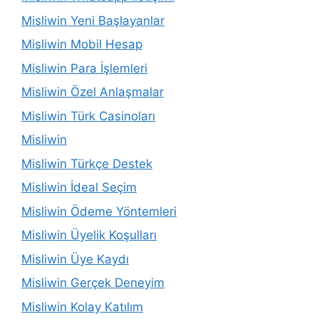
Misliwin Yeni Başlayanlar
Misliwin Mobil Hesap
Misliwin Para İşlemleri
Misliwin Özel Anlaşmalar
Misliwin Türk Casinoları
Misliwin
Misliwin Türkçe Destek
Misliwin İdeal Seçim
Misliwin Ödeme Yöntemleri
Misliwin Üyelik Koşulları
Misliwin Üye Kaydı
Misliwin Gerçek Deneyim
Misliwin Kolay Katılım