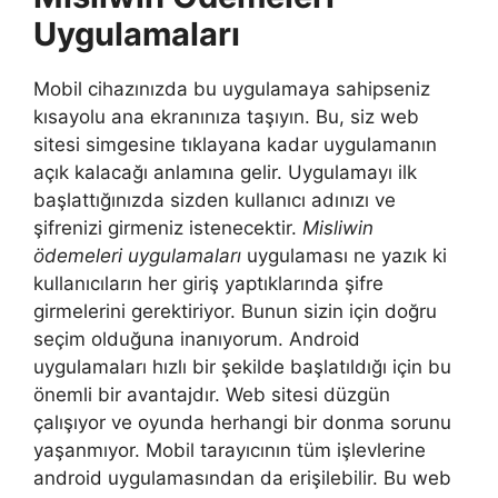
Uygulamaları
Mobil cihazınızda bu uygulamaya sahipseniz
kısayolu ana ekranınıza taşıyın. Bu, siz web
sitesi simgesine tıklayana kadar uygulamanın
açık kalacağı anlamına gelir. Uygulamayı ilk
başlattığınızda sizden kullanıcı adınızı ve
şifrenizi girmeniz istenecektir.
Misliwin
ödemeleri uygulamaları
uygulaması ne yazık ki
kullanıcıların her giriş yaptıklarında şifre
girmelerini gerektiriyor. Bunun sizin için doğru
seçim olduğuna inanıyorum. Android
uygulamaları hızlı bir şekilde başlatıldığı için bu
önemli bir avantajdır. Web sitesi düzgün
çalışıyor ve oyunda herhangi bir donma sorunu
yaşanmıyor. Mobil tarayıcının tüm işlevlerine
android uygulamasından da erişilebilir. Bu web