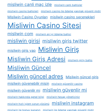
misliwin canli maç izle
misliwin canlı bahisler
misliwin casino bahisleri
misliwin casino ile ödeme yapmak güvenli midir
Misliwin Casino Oyunları
misliwin casino seçenekleri
Misliwin Casino Sitesi
misliwin com
misliwin en i̇yi ödeme bahisi
misliwin girisi
misliwin giris twitter
Misliwin Giriş
misliwin giris yap
Misliwin Giriş Adresi
misliwin giriş bahis
Misliwin Güncel
Misliwin güncel adres
Misliwin güncel giriş
misliwin güvenebilir misin
misliwin güvenilir casino
misliwin güvenlir mi
misliwin güvenilir mi
misliwin hakkında genel bilgi
misliwin hesap yöneticiniz
misliwin instagram
misliwin hızlı i̇şlem sorun çözümü
misliwin i̇le bonus kazanın
misliwin i̇le ödeme yapmak güvenli midir