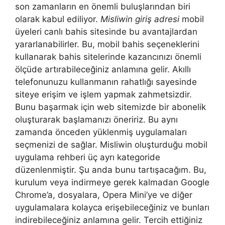
son zamanların en önemli buluşlarından biri
olarak kabul ediliyor.
Misliwin giriş adresi
mobil
üyeleri canlı bahis sitesinde bu avantajlardan
yararlanabilirler. Bu, mobil bahis seçeneklerini
kullanarak bahis sitelerinde kazancınızı önemli
ölçüde artırabileceğiniz anlamına gelir. Akıllı
telefonunuzu kullanmanın rahatlığı sayesinde
siteye erişim ve işlem yapmak zahmetsizdir.
Bunu başarmak için web sitemizde bir abonelik
oluşturarak başlamanızı öneririz. Bu aynı
zamanda önceden yüklenmiş uygulamaları
seçmenizi de sağlar. Misliwin oluşturduğu mobil
uygulama rehberi üç ayrı kategoride
düzenlenmiştir. Şu anda bunu tartışacağım. Bu,
kurulum veya indirmeye gerek kalmadan Google
Chrome’a, dosyalara, Opera Mini’ye ve diğer
uygulamalara kolayca erişebileceğiniz ve bunları
indirebileceğiniz anlamına gelir. Tercih ettiğiniz