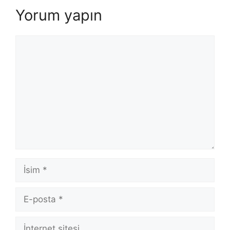
Yorum yapın
Yorum
İsim
E-
posta
İnternet