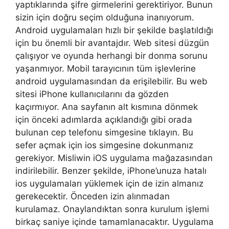
yaptıklarında şifre girmelerini gerektiriyor. Bunun
sizin için doğru seçim olduğuna inanıyorum.
Android uygulamaları hızlı bir şekilde başlatıldığı
için bu önemli bir avantajdır. Web sitesi düzgün
çalışıyor ve oyunda herhangi bir donma sorunu
yaşanmıyor. Mobil tarayıcının tüm işlevlerine
android uygulamasından da erişilebilir. Bu web
sitesi iPhone kullanıcılarını da gözden
kaçırmıyor. Ana sayfanın alt kısmına dönmek
için önceki adımlarda açıklandığı gibi orada
bulunan cep telefonu simgesine tıklayın. Bu
sefer açmak için ios simgesine dokunmanız
gerekiyor. Misliwin iOS uygulama mağazasından
indirilebilir. Benzer şekilde, iPhone’unuza hatalı
ios uygulamaları yüklemek için de izin almanız
gerekecektir. Önceden izin alınmadan
kurulamaz. Onaylandıktan sonra kurulum işlemi
birkaç saniye içinde tamamlanacaktır. Uygulama