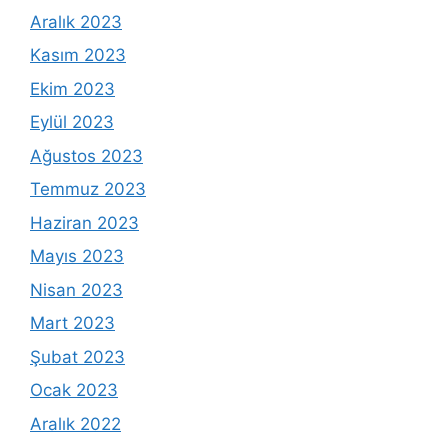
Aralık 2023
Kasım 2023
Ekim 2023
Eylül 2023
Ağustos 2023
Temmuz 2023
Haziran 2023
Mayıs 2023
Nisan 2023
Mart 2023
Şubat 2023
Ocak 2023
Aralık 2022