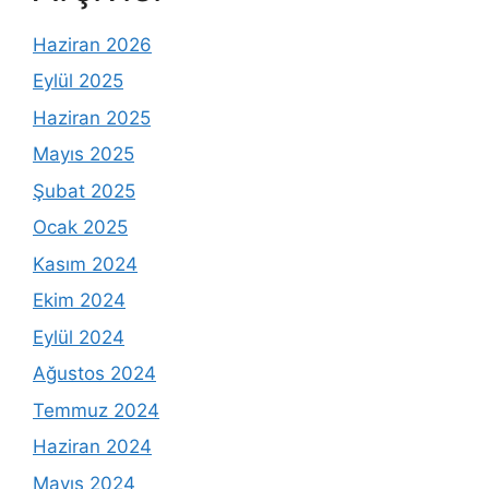
Haziran 2026
Eylül 2025
Haziran 2025
Mayıs 2025
Şubat 2025
Ocak 2025
Kasım 2024
Ekim 2024
Eylül 2024
Ağustos 2024
Temmuz 2024
Haziran 2024
Mayıs 2024