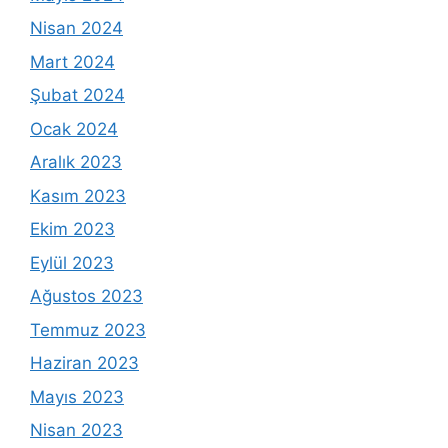
Nisan 2024
Mart 2024
Şubat 2024
Ocak 2024
Aralık 2023
Kasım 2023
Ekim 2023
Eylül 2023
Ağustos 2023
Temmuz 2023
Haziran 2023
Mayıs 2023
Nisan 2023