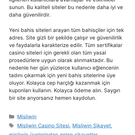
sunun. Bu kaliteli siteler bu nedenle daha iyi ve
daha güvenilirdir.
Yeni bahis siteleri arayan tüm bahisçiler için tek
adres. Site gizli bir şekilde çalışır ve güvenilirlik
ve faydalarla karakterize edilir. Tüm sertifikalar
casino siteleri için gerekli olan tüm yasal
prosedürlere uygun olarak alınmaktadır. Bu
nedenle her gün yüzlerce kullanıcı eğlencenin
tadını çıkarmak için yeni bahis sitelerine üye
oluyor. Kolayca cep harçlığı kazanmak için
kuponları kullanın. Kolayca ödeme alın. Saygın
bir site arıyorsanız hemen kaydolun.
Kategoriler
Misliwin
Etiketler
Misliwin Casino Sitesi
,
Misliwin Şikayet
,
misliwin üyelerinden gelen şikayetler