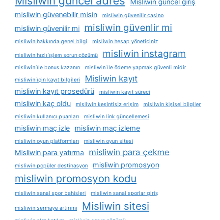
Misliwin güncel adres
Misliwin güncel giriş
misliwin güvenebilir misin
misliwin güvenilir casino
misliwin güvenlir mi
misliwin güvenilir mi
misliwin hakkında genel bilgi
misliwin hesap yöneticiniz
misliwin instagram
misliwin hızlı i̇şlem sorun çözümü
misliwin i̇le bonus kazanın
misliwin i̇le ödeme yapmak güvenli midir
Misliwin kayıt
misliwin i̇çin kayıt bilgileri
misliwin kayıt prosedürü
misliwin kayıt süreci
misliwin kaç oldu
misliwin kesintisiz erişim
misliwin kişisel bilgiler
misliwin kullanıcı puanları
misliwin link güncellemesi
misliwin maç izle
misliwin maç izleme
misliwin oyun platformları
misliwin oyun sitesi
misliwin para çekme
Misliwin para yatırma
misliwin promosyon
misliwin popüler destinasyon
misliwin promosyon kodu
misliwin sanal spor bahisleri
misliwin sanal sporlar giriş
Misliwin sitesi
misliwin sermaye artırımı