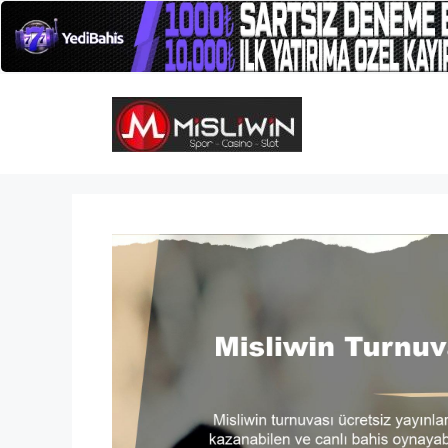
İçeriğe
atla