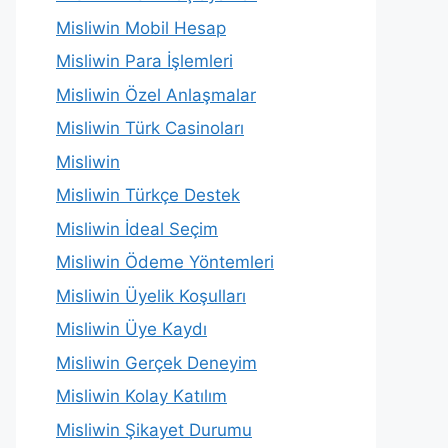
Misliwin Mobil Hesap
Misliwin Para İşlemleri
Misliwin Özel Anlaşmalar
Misliwin Türk Casinoları
Misliwin
Misliwin Türkçe Destek
Misliwin İdeal Seçim
Misliwin Ödeme Yöntemleri
Misliwin Üyelik Koşulları
Misliwin Üye Kaydı
Misliwin Gerçek Deneyim
Misliwin Kolay Katılım
Misliwin Şikayet Durumu