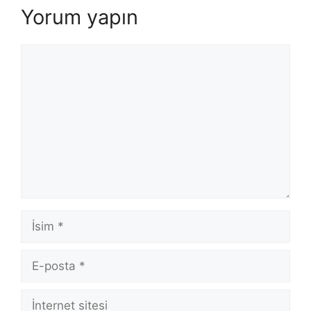
Yorum yapın
Yorum
İsim
E-
posta
İnternet