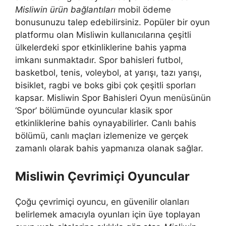
Misliwin ürün bağlantıları
mobil ödeme
bonusunuzu talep edebilirsiniz. Popüler bir oyun
platformu olan Misliwin kullanıcılarına çeşitli
ülkelerdeki spor etkinliklerine bahis yapma
imkanı sunmaktadır. Spor bahisleri futbol, ​​
basketbol, ​​tenis, voleybol, at yarışı, tazı yarışı,
bisiklet, ragbi ve boks gibi çok çeşitli sporları
kapsar. Misliwin Spor Bahisleri Oyun menüsünün
‘Spor’ bölümünde oyuncular klasik spor
etkinliklerine bahis oynayabilirler. Canlı bahis
bölümü, canlı maçları izlemenize ve gerçek
zamanlı olarak bahis yapmanıza olanak sağlar.
Misliwin Çevrimiçi Oyuncular
Çoğu çevrimiçi oyuncu, en güvenilir olanları
belirlemek amacıyla oyunları için üye toplayan