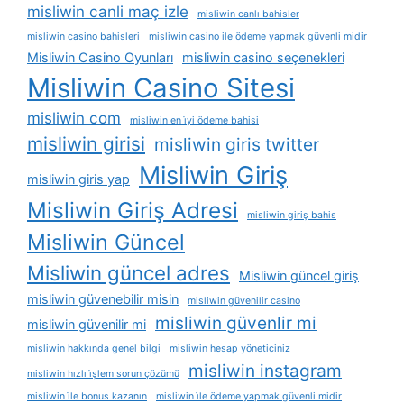
misliwin canli maç izle
misliwin canlı bahisler
misliwin casino bahisleri
misliwin casino ile ödeme yapmak güvenli midir
Misliwin Casino Oyunları
misliwin casino seçenekleri
Misliwin Casino Sitesi
misliwin com
misliwin en i̇yi ödeme bahisi
misliwin girisi
misliwin giris twitter
Misliwin Giriş
misliwin giris yap
Misliwin Giriş Adresi
misliwin giriş bahis
Misliwin Güncel
Misliwin güncel adres
Misliwin güncel giriş
misliwin güvenebilir misin
misliwin güvenilir casino
misliwin güvenlir mi
misliwin güvenilir mi
misliwin hakkında genel bilgi
misliwin hesap yöneticiniz
misliwin instagram
misliwin hızlı i̇şlem sorun çözümü
misliwin i̇le bonus kazanın
misliwin i̇le ödeme yapmak güvenli midir