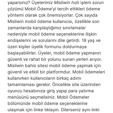
yaparsınız? Üyelerimiz
Misliwin hızlı i̇şlem sorun
çözümü
Mobil Ödeme’yi tercih ettikleri ödeme
yöntemi olarak çok önemsiyorlar. Çok sayıda
Misliwin mobil ödeme kullanıcısı, özellikle son
zamanlarda karşılaştığımız sınırlamalar
nedeniyle mobil ödeme seçeneklerine ilişkin
endişelerini ve sorularını dile getirdi. 18 yaş ve
üzeri kişiler üyelik formunu doldurmaya
başlayabilirler. Üyeler, mobil ödeme yapmanın
güvenli ve rahat bir yolunu sunan yerleri arıyor.
Misliwin bahis sitesi mobil ödeme yapmak için
güvenli ve etkili bir platformdur. Mobil ödemeleri
kullanırken kullanıcıların birkaç adımı
tamamlaması gerekir. Öncelikle site üzerinden
oyuncu hesabınıza giriş yapıp para yatırma
menüsünü seçmelisiniz. Mobil Ödemeler
bölümünde mobil ödeme seçeneklerine
ulaşmak için linke tıklayın. Dilerseniz aynı linki