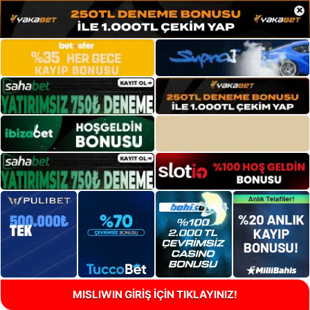
×
MISLIWIN GİRİŞ İÇİN TIKLAYINIZ!