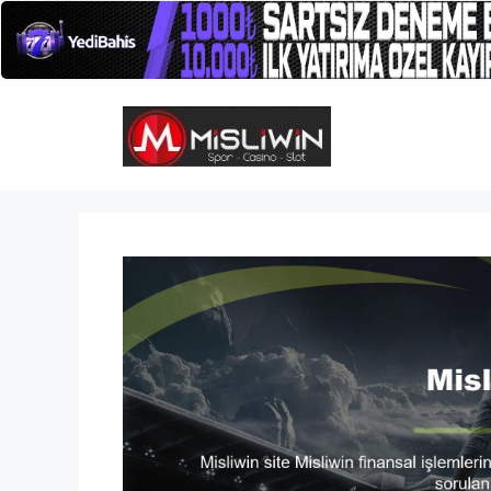
İçeriğe
atla