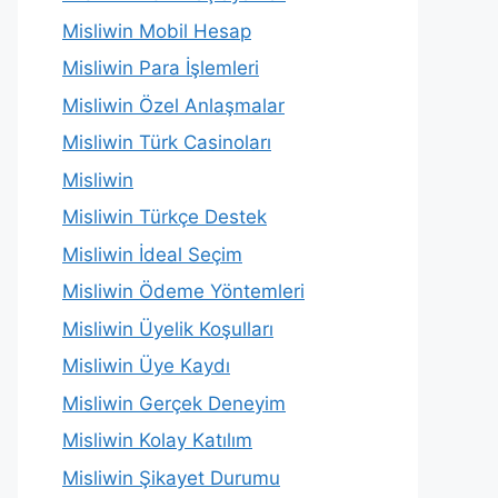
Misliwin Mobil Hesap
Misliwin Para İşlemleri
Misliwin Özel Anlaşmalar
Misliwin Türk Casinoları
Misliwin
Misliwin Türkçe Destek
Misliwin İdeal Seçim
Misliwin Ödeme Yöntemleri
Misliwin Üyelik Koşulları
Misliwin Üye Kaydı
Misliwin Gerçek Deneyim
Misliwin Kolay Katılım
Misliwin Şikayet Durumu