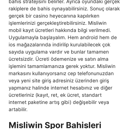
bahis stratejisini belirler. Ayrıca oyundaki gerçek
rakiplere de bahis oynayabilirsiniz. Sonuç olarak
gerçek bir casino heyecanına kapılırken
işlemlerinizi gerçekleştirebilirsiniz. Misliwin
mobil kayıt ücretleri hakkında bilgi verilmedi.
Uygulamayla başlayalım. Hem android hem de
ios mağazalarında indirilip kurulabilecek çok
sayıda uygulama vardır ve bunlar tamamen
ücretsizdir. Ücreti ödemenize ve satın alma
işlemini tamamlamanıza gerek yoktur. Misliwin
markasını kullanıyorsanız cep telefonunuzdan
veya yeni site giriş adresiniz üzerinden giriş
yapmanız halinde internet hesabınız ve diğer
ücretleriniz (kayıt, ret, ek ücret, standart
internet paketine artış gibi) değişebilir veya
artabilir.
Misliwin Spor Bahisleri