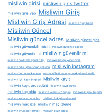
misliwin girisi
misliwin giris twitter
Misliwin Giriş
misliwin giris yap
Misliwin Giriş Adresi
misliwin giriş bahis
Misliwin Güncel
Misliwin güncel adres
Misliwin güncel giriş
misliwin güvenebilir misin
misliwin güvenilir casino
misliwin güvenlir mi
misliwin güvenilir mi
misliwin hakkında genel bilgi
misliwin hesap yöneticiniz
misliwin instagram
misliwin hızlı i̇şlem sorun çözümü
misliwin i̇le bonus kazanın
misliwin i̇le ödeme yapmak güvenli midir
Misliwin kayıt
misliwin i̇çin kayıt bilgileri
misliwin kayıt prosedürü
misliwin kayıt süreci
misliwin kaç oldu
misliwin kesintisiz erişim
misliwin kişisel bilgiler
misliwin kullanıcı puanları
misliwin link güncellemesi
misliwin maç izle
misliwin maç izleme
misliwin oyun platformları
misliwin oyun sitesi