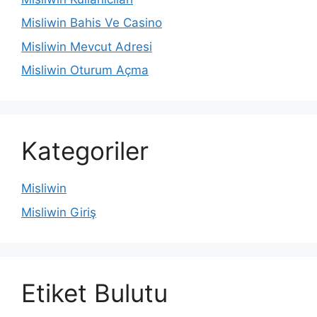
Misliwin Bahis Ve Casino
Misliwin Mevcut Adresi
Misliwin Oturum Açma
Kategoriler
Misliwin
Misliwin Giriş
Etiket Bulutu