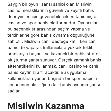
Saygın bir oyun lisansı sahibi olan Misliwin
casino meraklılarının güvenli ve keyifli bahis
deneyimleri için güvenebilecekleri tanınmış bir
casino ve spor bahis platformudur. Oyuncular
bu seçenekler arasından seçim yapma ve
tercihlerine göre bahis oynama özgürlüğüne
sahiptir. Misliwin canlı desteğe katılırken canlı
bahis de yaparak kullanıcılara yüksek teklif
oranlarıyla başarılı ve kazançlı bir bahis stratejisi
oluşturma şansı sunuyor. Gerçek zamanlı bahis
alternatiflerini kullanmak, canlı casino ve canlı
bahis keyfinizi artıracaktır. Bu uygulama,
kullanıcılara oyunun başında bir spor maçının
sonucunun olasılığına dair bahis oynama şansı
sağlar.
Misliwin Kazanma