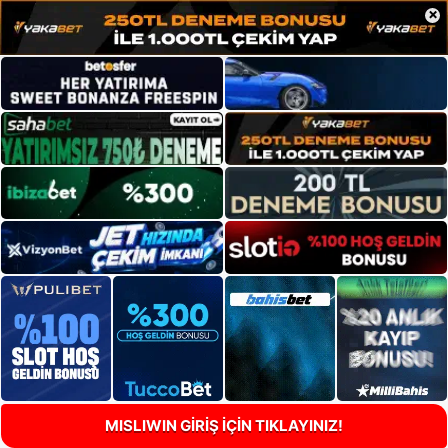
×
MISLIWIN GİRİŞ İÇİN TIKLAYINIZ!