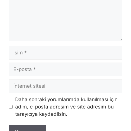
İsim
E-
posta
İnternet
sitesi
Daha sonraki yorumlarımda kullanılması için
adım, e-posta adresim ve site adresim bu
tarayıcıya kaydedilsin.