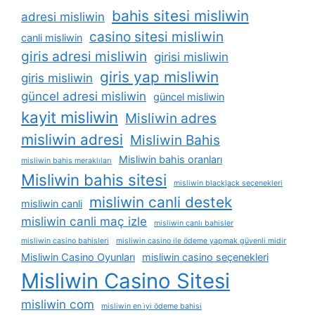
bahis sitesi misliwin
adresi misliwin
casino sitesi misliwin
canli misliwin
giris adresi misliwin
girisi misliwin
giris yap misliwin
giris misliwin
güncel adresi misliwin
güncel misliwin
kayit misliwin
Misliwin adres
misliwin adresi
Misliwin Bahis
Misliwin bahis oranları
misliwin bahis meraklıları
Misliwin bahis sitesi
misliwin blackjack seçenekleri
misliwin canli destek
misliwin canli
misliwin canli maç izle
misliwin canlı bahisler
misliwin casino bahisleri
misliwin casino ile ödeme yapmak güvenli midir
Misliwin Casino Oyunları
misliwin casino seçenekleri
Misliwin Casino Sitesi
misliwin com
misliwin en i̇yi ödeme bahisi