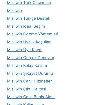
Misliwin Türk Casinoları
Misliwin
Misliwin Türkçe Destek
Misliwin İdeal Seçim
Misliwin Ödeme Yöntemleri
Misliwin Üyelik Koşulları
Misliwin Üye Kaydı
Misliwin Gerçek Deneyim
Misliwin Kolay Katılım
Misliwin Şikayet Durumu
Misliwin Canlı Hizmetler
Misliwin Çıktı Kalitesi
Misliwin Canlı Bahis Alanı
Misliwin Kullanıcıları