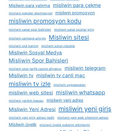
misliwin para çekme
Misliwin para yatırma
misliwin promosyon
misliwin popüler destinasyon
misliwin promosyon kodu
misliwin sanal spor bahisleri
misliwin sanal sporlar giriş
Misliwin sitesi
misliwin sermaye artırımı
misliwin slot katılım
misliwin sorun çözümü
Misliwin Sosyal Medya
Misliwin Spor Bahisleri
misliwin telegram
misliwin spor tarife casino altyapısı
Misliwin tv
misliwin tv canli maç
misliwin tv izle
misliwin uygulamaları
misliwin whatsapp
misliwin web sitesi
misliwin yeni adres
misliwin yardım masası
misliwin yeni giriş
Misliwin Yeni Adresi
misliwin yeni giriş adresi nedir
misliwin yeni web sitemizin adresi
Misliwin üyelik
misliwin üyelik pokerini etkinleştir