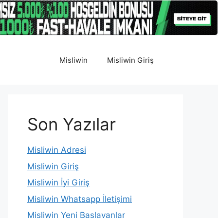
Misliwin
Misliwin Giriş
Son Yazılar
Misliwin Adresi
Misliwin Giriş
Misliwin İyi Giriş
Misliwin Whatsapp İletişimi
Misliwin Yeni Başlayanlar