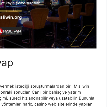
vap
 vermek istediği soruşturmalardan biri, Misliwin
onraki sonuçlar. Canlı bir bahisçiye yatırım
i, süreci hızlandırabilir veya uzatabilir. Bununla
e yöntemleri hariç, casino web sitelerinde yapılan