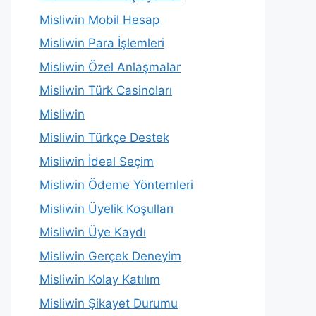
Misliwin Mobil Hesap
Misliwin Para İşlemleri
Misliwin Özel Anlaşmalar
Misliwin Türk Casinoları
Misliwin
Misliwin Türkçe Destek
Misliwin İdeal Seçim
Misliwin Ödeme Yöntemleri
Misliwin Üyelik Koşulları
Misliwin Üye Kaydı
Misliwin Gerçek Deneyim
Misliwin Kolay Katılım
Misliwin Şikayet Durumu