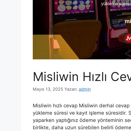
Misliwin Hızlı Ce
Mayıs 13, 2025
Yazarı:
admin
Misliwin hızlı cevap Misliwin derhal cevap
yükleme süresi ve kayıt işleme süresidir. S
yaparken yaptığınız ödeme yönteminin seçim
birlikte, daha uzun sürebilen belirli ödem