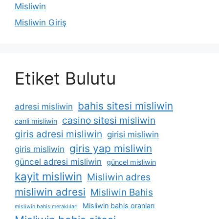
Misliwin
Misliwin Giriş
Etiket Bulutu
bahis sitesi misliwin
adresi misliwin
casino sitesi misliwin
canli misliwin
giris adresi misliwin
girisi misliwin
giris yap misliwin
giris misliwin
güncel adresi misliwin
güncel misliwin
kayit misliwin
Misliwin adres
misliwin adresi
Misliwin Bahis
Misliwin bahis oranları
misliwin bahis meraklıları