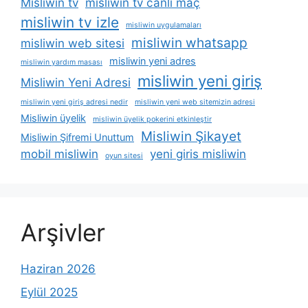
Misliwin tv
misliwin tv canli maç
misliwin tv izle
misliwin uygulamaları
misliwin whatsapp
misliwin web sitesi
misliwin yeni adres
misliwin yardım masası
misliwin yeni giriş
Misliwin Yeni Adresi
misliwin yeni giriş adresi nedir
misliwin yeni web sitemizin adresi
Misliwin üyelik
misliwin üyelik pokerini etkinleştir
Misliwin Şikayet
Misliwin Şifremi Unuttum
mobil misliwin
yeni giris misliwin
oyun sitesi
Arşivler
Haziran 2026
Eylül 2025