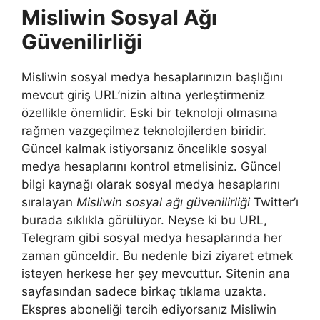
Misliwin Sosyal Ağı
Güvenilirliği
Misliwin sosyal medya hesaplarınızın başlığını
mevcut giriş URL’nizin altına yerleştirmeniz
özellikle önemlidir. Eski bir teknoloji olmasına
rağmen vazgeçilmez teknolojilerden biridir.
Güncel kalmak istiyorsanız öncelikle sosyal
medya hesaplarını kontrol etmelisiniz. Güncel
bilgi kaynağı olarak sosyal medya hesaplarını
sıralayan
Misliwin sosyal ağı güvenilirliği
Twitter’ı
burada sıklıkla görülüyor. Neyse ki bu URL,
Telegram gibi sosyal medya hesaplarında her
zaman günceldir. Bu nedenle bizi ziyaret etmek
isteyen herkese her şey mevcuttur. Sitenin ana
sayfasından sadece birkaç tıklama uzakta.
Ekspres aboneliği tercih ediyorsanız Misliwin