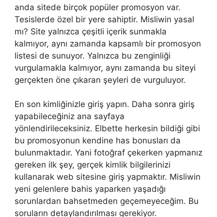
anda sitede birçok popüler promosyon var.
Tesislerde özel bir yere sahiptir. Misliwin yasal
mı? Site yalnızca çeşitli içerik sunmakla
kalmıyor, aynı zamanda kapsamlı bir promosyon
listesi de sunuyor. Yalnızca bu zenginliği
vurgulamakla kalmıyor, aynı zamanda bu siteyi
gerçekten öne çıkaran şeyleri de vurguluyor.
En son kimliğinizle giriş yapın. Daha sonra giriş
yapabileceğiniz ana sayfaya
yönlendirileceksiniz. Elbette herkesin bildiği gibi
bu promosyonun kendine has bonusları da
bulunmaktadır. Yani fotoğraf çekerken yapmanız
gereken ilk şey, gerçek kimlik bilgilerinizi
kullanarak web sitesine giriş yapmaktır. Misliwin
yeni gelenlere bahis yaparken yaşadığı
sorunlardan bahsetmeden geçemeyeceğim. Bu
soruların detaylandırılması gerekiyor.