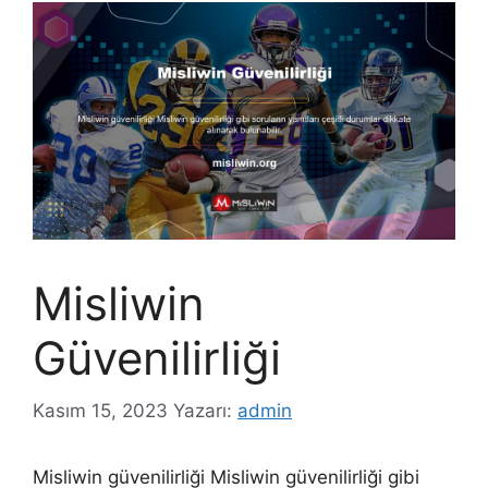
Misliwin
Güvenilirliği
Kasım 15, 2023
Yazarı:
admin
Misliwin güvenilirliği Misliwin güvenilirliği gibi