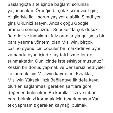
Başlangıçta site içinde bağlantı sorunları
yaşanacaktır. Örneğin birçok kişi mevcut giriş
bilgileriyle ilgili sorun yaşıyor olabilir. Şimdi yeni
giriş URL’nizi arayın. Ancak çoğu Google
araması sonuçsuzdur. Snooker’da çok düşük
ücretler ve inanılmaz faiz oranlarıyla gelişmiş bir
para yatırma yöntemi olan Misliwin, birçok
casino oyunu için popüler bir markadır ve aynı
zamanda oyun içinde faydalı hizmetler de
sunmaktadır. Gün içinde işte sıkılıyor musunuz?
Keskin bir dönüş yapmak ve benzersiz hediyeler
kazanmak için Misliwin kaydolun. Evraklar,
Misliwin Yüksek Hızlı Bağlantıya ilk defa kayıt
olurken sağlanması gereken şartlara göre
değerlendirilecektir. Bu kurallar sizi ve itibari
para biriminizi korumak için tasarlanmıştır.Yani
tek yapmamız gereken kaynağı bulmak.