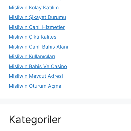
Misliwin Kolay Katılım
Misliwin Şikayet Durumu
Misliwin Canlı Hizmetler
Misliwin Çıktı Kalitesi
Misliwin Canlı Bahis Alanı
Misliwin Kullanıcıları
Misliwin Bahis Ve Casino
Misliwin Mevcut Adresi
Misliwin Oturum Açma
Kategoriler