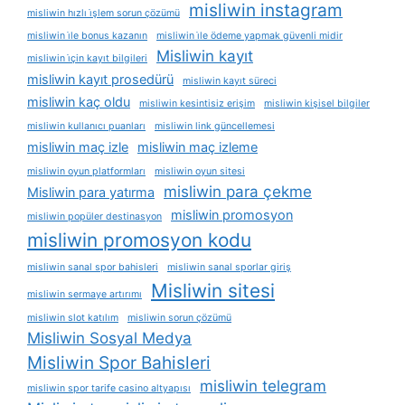
misliwin instagram
misliwin hızlı i̇şlem sorun çözümü
misliwin i̇le bonus kazanın
misliwin i̇le ödeme yapmak güvenli midir
Misliwin kayıt
misliwin i̇çin kayıt bilgileri
misliwin kayıt prosedürü
misliwin kayıt süreci
misliwin kaç oldu
misliwin kesintisiz erişim
misliwin kişisel bilgiler
misliwin kullanıcı puanları
misliwin link güncellemesi
misliwin maç izle
misliwin maç izleme
misliwin oyun platformları
misliwin oyun sitesi
misliwin para çekme
Misliwin para yatırma
misliwin promosyon
misliwin popüler destinasyon
misliwin promosyon kodu
misliwin sanal spor bahisleri
misliwin sanal sporlar giriş
Misliwin sitesi
misliwin sermaye artırımı
misliwin slot katılım
misliwin sorun çözümü
Misliwin Sosyal Medya
Misliwin Spor Bahisleri
misliwin telegram
misliwin spor tarife casino altyapısı