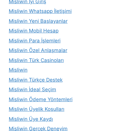
Misliwin İyi Giriş
Misliwin Whatsapp İletişimi
Misliwin Yeni Başlayanlar
Misliwin Mobil Hesap
Misliwin Para İşlemleri
Misliwin Özel Anlaşmalar
Misliwin Türk Casinoları
Misliwin
Misliwin Türkçe Destek
Misliwin İdeal Seçim
Misliwin Ödeme Yöntemleri
Misliwin Üyelik Koşulları
Misliwin Üye Kaydı
Misliwin Gerçek Deneyim