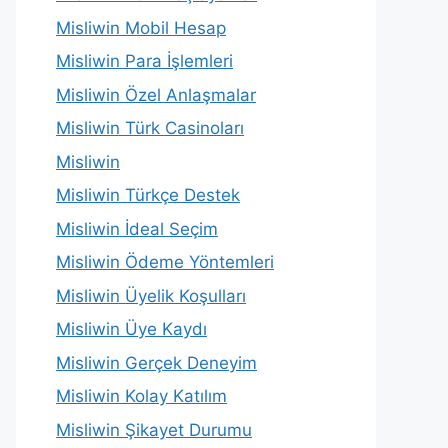
Misliwin Mobil Hesap
Misliwin Para İşlemleri
Misliwin Özel Anlaşmalar
Misliwin Türk Casinoları
Misliwin
Misliwin Türkçe Destek
Misliwin İdeal Seçim
Misliwin Ödeme Yöntemleri
Misliwin Üyelik Koşulları
Misliwin Üye Kaydı
Misliwin Gerçek Deneyim
Misliwin Kolay Katılım
Misliwin Şikayet Durumu