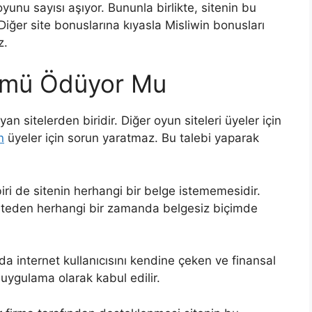
yunu sayısı aşıyor. Bununla birlikte, sitenin bu
Diğer site bonuslarına kıyasla Misliwin bonusları
z.
lümü Ödüyor Mu
n sitelerden biridir. Diğer oyun siteleri üyeler için
n
üyeler için sorun yaratmaz. Bu talebi yaparak
ri de sitenin herhangi bir belge istememesidir.
iteden herhangi bir zamanda belgesiz biçimde
a internet kullanıcısını kendine çeken ve finansal
uygulama olarak kabul edilir.