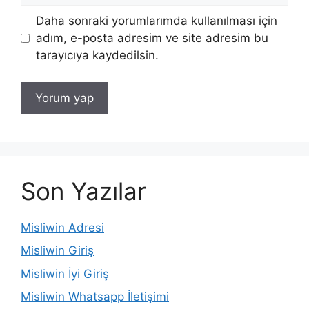
Daha sonraki yorumlarımda kullanılması için
adım, e-posta adresim ve site adresim bu
tarayıcıya kaydedilsin.
Son Yazılar
Misliwin Adresi
Misliwin Giriş
Misliwin İyi Giriş
Misliwin Whatsapp İletişimi