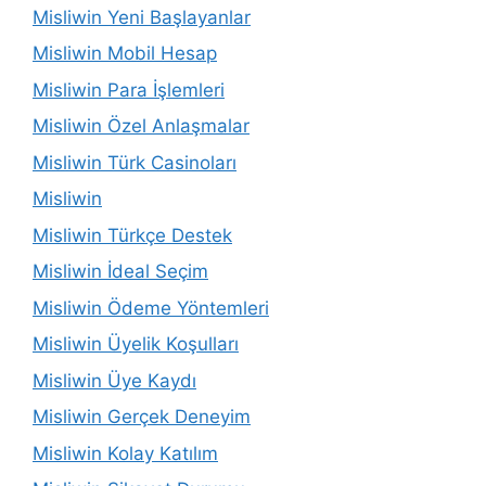
Misliwin Yeni Başlayanlar
Misliwin Mobil Hesap
Misliwin Para İşlemleri
Misliwin Özel Anlaşmalar
Misliwin Türk Casinoları
Misliwin
Misliwin Türkçe Destek
Misliwin İdeal Seçim
Misliwin Ödeme Yöntemleri
Misliwin Üyelik Koşulları
Misliwin Üye Kaydı
Misliwin Gerçek Deneyim
Misliwin Kolay Katılım