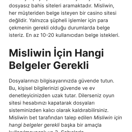
dosyasız bahis siteleri aramaktadır. Misliwin,
her müşteriden belge isteyen bir casino sitesi
değildir. Yalnızca şüpheli işlemler için para
çekmenin gerekli olduğu durumlarda belge
isteriz. En az 10-20 kullanıcıdan belge istekleri.
Misliwin İçin Hangi
Belgeler Gerekli
Dosyalarınızı bilgisayarınızda güvende tutun.
Bu, kişisel bilgilerinizi güvende ve ev
denetleyicinizden uzak tutar. Dilerseniz oyun
sitesi hesabınızı kapatarak dosyaları
sisteminizden kalıcı olarak kaldırabilirsiniz.
Misliwin bet tarafından talep edilen
Misliwin için
hangi belgeler gerekli
başka bir amaçla