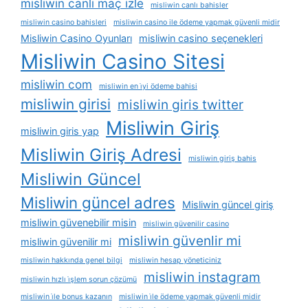
misliwin canli maç izle
misliwin canlı bahisler
misliwin casino bahisleri
misliwin casino ile ödeme yapmak güvenli midir
Misliwin Casino Oyunları
misliwin casino seçenekleri
Misliwin Casino Sitesi
misliwin com
misliwin en i̇yi ödeme bahisi
misliwin girisi
misliwin giris twitter
Misliwin Giriş
misliwin giris yap
Misliwin Giriş Adresi
misliwin giriş bahis
Misliwin Güncel
Misliwin güncel adres
Misliwin güncel giriş
misliwin güvenebilir misin
misliwin güvenilir casino
misliwin güvenlir mi
misliwin güvenilir mi
misliwin hakkında genel bilgi
misliwin hesap yöneticiniz
misliwin instagram
misliwin hızlı i̇şlem sorun çözümü
misliwin i̇le bonus kazanın
misliwin i̇le ödeme yapmak güvenli midir