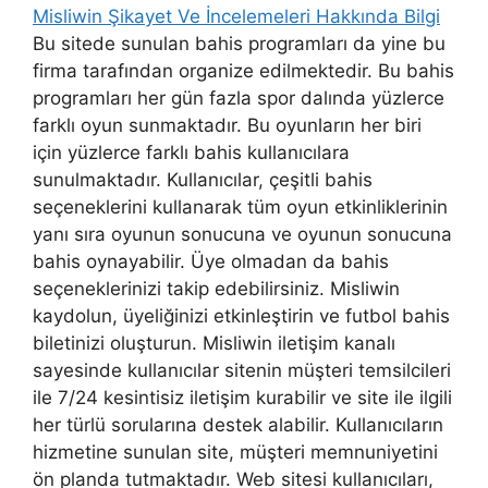
Misliwin Şikayet Ve İncelemeleri Hakkında Bilgi
Bu sitede sunulan bahis programları da yine bu
firma tarafından organize edilmektedir. Bu bahis
programları her gün fazla spor dalında yüzlerce
farklı oyun sunmaktadır. Bu oyunların her biri
için yüzlerce farklı bahis kullanıcılara
sunulmaktadır. Kullanıcılar, çeşitli bahis
seçeneklerini kullanarak tüm oyun etkinliklerinin
yanı sıra oyunun sonucuna ve oyunun sonucuna
bahis oynayabilir. Üye olmadan da bahis
seçeneklerinizi takip edebilirsiniz. Misliwin
kaydolun, üyeliğinizi etkinleştirin ve futbol bahis
biletinizi oluşturun. Misliwin iletişim kanalı
sayesinde kullanıcılar sitenin müşteri temsilcileri
ile 7/24 kesintisiz iletişim kurabilir ve site ile ilgili
her türlü sorularına destek alabilir. Kullanıcıların
hizmetine sunulan site, müşteri memnuniyetini
ön planda tutmaktadır. Web sitesi kullanıcıları,