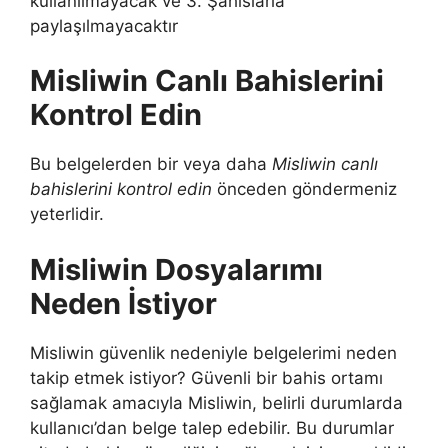
kullanılmayacak ve 3. Şahıslarla
paylaşılmayacaktır
Misliwin Canlı Bahislerini
Kontrol Edin
Bu belgelerden bir veya daha
Misliwin canlı
bahislerini kontrol edin
önceden göndermeniz
yeterlidir.
Misliwin Dosyalarımı
Neden İstiyor
Misliwin güvenlik nedeniyle belgelerimi neden
takip etmek istiyor? Güvenli bir bahis ortamı
sağlamak amacıyla Misliwin, belirli durumlarda
kullanıcı’dan belge talep edebilir. Bu durumlar