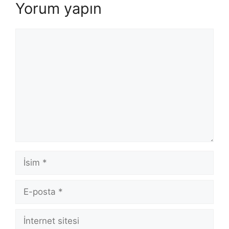
Yorum yapın
Yorum
İsim
E-
posta
İnternet
sitesi