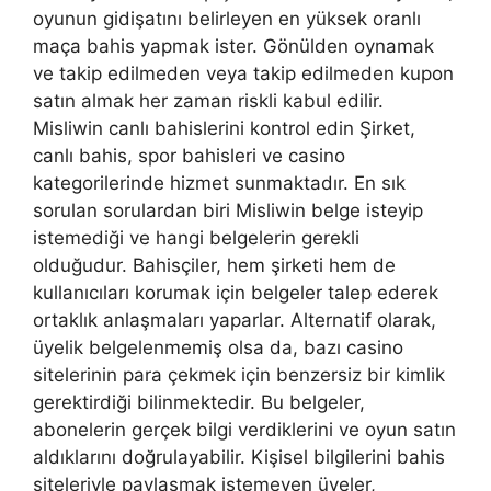
oyunun gidişatını belirleyen en yüksek oranlı
maça bahis yapmak ister. Gönülden oynamak
ve takip edilmeden veya takip edilmeden kupon
satın almak her zaman riskli kabul edilir.
Misliwin canlı bahislerini kontrol edin Şirket,
canlı bahis, spor bahisleri ve casino
kategorilerinde hizmet sunmaktadır. En sık
sorulan sorulardan biri Misliwin belge isteyip
istemediği ve hangi belgelerin gerekli
olduğudur. Bahisçiler, hem şirketi hem de
kullanıcıları korumak için belgeler talep ederek
ortaklık anlaşmaları yaparlar. Alternatif olarak,
üyelik belgelenmemiş olsa da, bazı casino
sitelerinin para çekmek için benzersiz bir kimlik
gerektirdiği bilinmektedir. Bu belgeler,
abonelerin gerçek bilgi verdiklerini ve oyun satın
aldıklarını doğrulayabilir. Kişisel bilgilerini bahis
siteleriyle paylaşmak istemeyen üyeler,