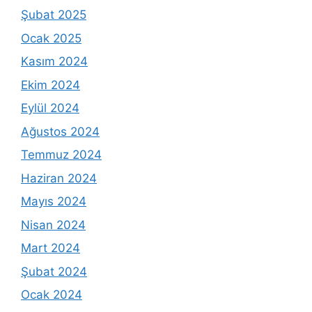
Şubat 2025
Ocak 2025
Kasım 2024
Ekim 2024
Eylül 2024
Ağustos 2024
Temmuz 2024
Haziran 2024
Mayıs 2024
Nisan 2024
Mart 2024
Şubat 2024
Ocak 2024