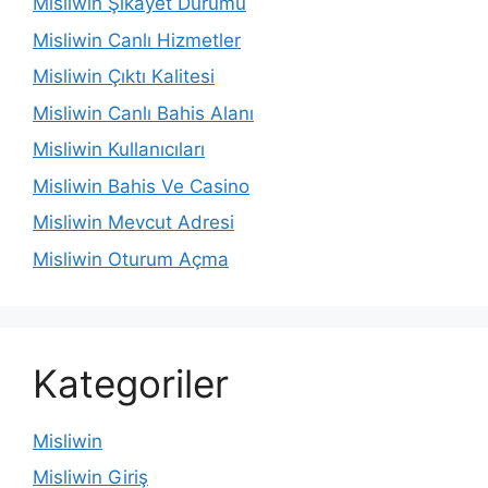
Misliwin Şikayet Durumu
Misliwin Canlı Hizmetler
Misliwin Çıktı Kalitesi
Misliwin Canlı Bahis Alanı
Misliwin Kullanıcıları
Misliwin Bahis Ve Casino
Misliwin Mevcut Adresi
Misliwin Oturum Açma
Kategoriler
Misliwin
Misliwin Giriş