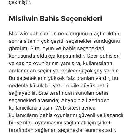
çekmiştir.
Misliwin Bahis Seçenekleri
Misliwin bahislerinin ne olduğunu araştırdıktan
sonra sitenin çok çeşitli seçenekler sunduğunu
gördüm. Site, oyun ve bahis seçenekleri
konusunda oldukça kapsamlıdır. Spor bahisleri
ve casino oyunlarının yanı sıra, kullanıcıların
aralarından seçim yapabileceği çok şey vardır.
Bu seçeneklerin yüksek faiz oranları vardır, bu
nedenle küçük bir yatırım bile büyük getiri
sağlayabilir. Site tarafından sunulan bahis
seçenekleri arasında; Altyapınız üzerinden
kullanıcılara ulaşın. Web sitesi ayrıca
kullanıcıların bahis oyunlarını güvenli ve kazançlı
bir şekilde oynamasını sağlamak için şirket
tarafından sağlanan seçenekler sunmaktadır.