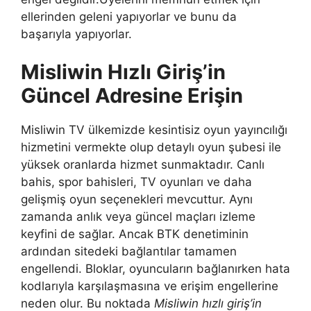
ellerinden geleni yapıyorlar ve bunu da
başarıyla yapıyorlar.
Misliwin Hızlı Giriş’in
Güncel Adresine Erişin
Misliwin TV ülkemizde kesintisiz oyun yayıncılığı
hizmetini vermekte olup detaylı oyun şubesi ile
yüksek oranlarda hizmet sunmaktadır. Canlı
bahis, spor bahisleri, TV oyunları ve daha
gelişmiş oyun seçenekleri mevcuttur. Aynı
zamanda anlık veya güncel maçları izleme
keyfini de sağlar. Ancak BTK denetiminin
ardından sitedeki bağlantılar tamamen
engellendi. Bloklar, oyuncuların bağlanırken hata
kodlarıyla karşılaşmasına ve erişim engellerine
neden olur. Bu noktada
Misliwin hızlı giriş’in