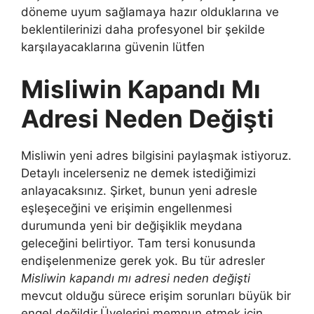
döneme uyum sağlamaya hazır olduklarına ve
beklentilerinizi daha profesyonel bir şekilde
karşılayacaklarına güvenin lütfen
Misliwin Kapandı Mı
Adresi Neden Değişti
Misliwin yeni adres bilgisini paylaşmak istiyoruz.
Detaylı incelerseniz ne demek istediğimizi
anlayacaksınız. Şirket, bunun yeni adresle
eşleşeceğini ve erişimin engellenmesi
durumunda yeni bir değişiklik meydana
geleceğini belirtiyor. Tam tersi konusunda
endişelenmenize gerek yok. Bu tür adresler
Misliwin kapandı mı adresi neden değişti
mevcut olduğu sürece erişim sorunları büyük bir
engel değildir.Üyelerini memnun etmek için