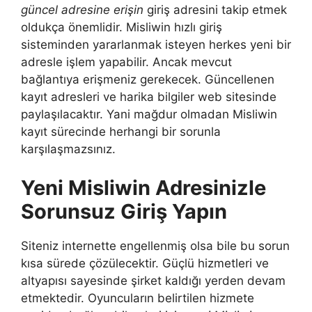
güncel adresine erişin
giriş adresini takip etmek
oldukça önemlidir. Misliwin hızlı giriş
sisteminden yararlanmak isteyen herkes yeni bir
adresle işlem yapabilir. Ancak mevcut
bağlantıya erişmeniz gerekecek. Güncellenen
kayıt adresleri ve harika bilgiler web sitesinde
paylaşılacaktır. Yani mağdur olmadan Misliwin
kayıt sürecinde herhangi bir sorunla
karşılaşmazsınız.
Yeni Misliwin Adresinizle
Sorunsuz Giriş Yapın
Siteniz internette engellenmiş olsa bile bu sorun
kısa sürede çözülecektir. Güçlü hizmetleri ve
altyapısı sayesinde şirket kaldığı yerden devam
etmektedir. Oyuncuların belirtilen hizmete