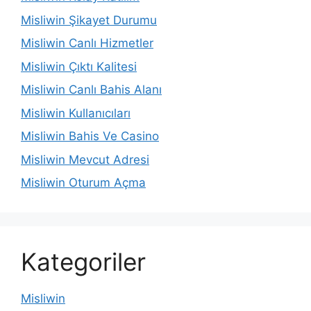
Misliwin Şikayet Durumu
Misliwin Canlı Hizmetler
Misliwin Çıktı Kalitesi
Misliwin Canlı Bahis Alanı
Misliwin Kullanıcıları
Misliwin Bahis Ve Casino
Misliwin Mevcut Adresi
Misliwin Oturum Açma
Kategoriler
Misliwin