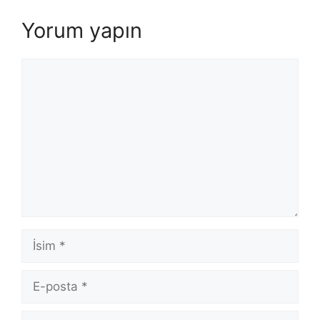
Yorum yapın
Yorum
İsim
E-
posta
İnternet