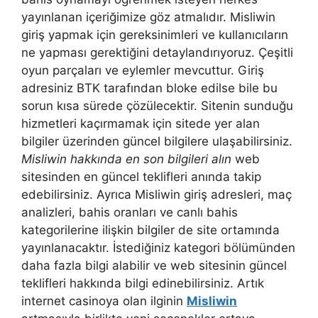
yayınlanan içeriğimize göz atmalıdır. Misliwin
giriş yapmak için gereksinimleri ve kullanıcıların
ne yapması gerektiğini detaylandırıyoruz. Çeşitli
oyun parçaları ve eylemler mevcuttur. Giriş
adresiniz BTK tarafından bloke edilse bile bu
sorun kısa sürede çözülecektir. Sitenin sunduğu
hizmetleri kaçırmamak için sitede yer alan
bilgiler üzerinden güncel bilgilere ulaşabilirsiniz.
Misliwin hakkında en son bilgileri alın
web
sitesinden en güncel teklifleri anında takip
edebilirsiniz. Ayrıca Misliwin giriş adresleri, maç
analizleri, bahis oranları ve canlı bahis
kategorilerine ilişkin bilgiler de site ortamında
yayınlanacaktır. İstediğiniz kategori bölümünden
daha fazla bilgi alabilir ve web sitesinin güncel
teklifleri hakkında bilgi edinebilirsiniz. Artık
internet casinoya olan ilginin
Misliwin