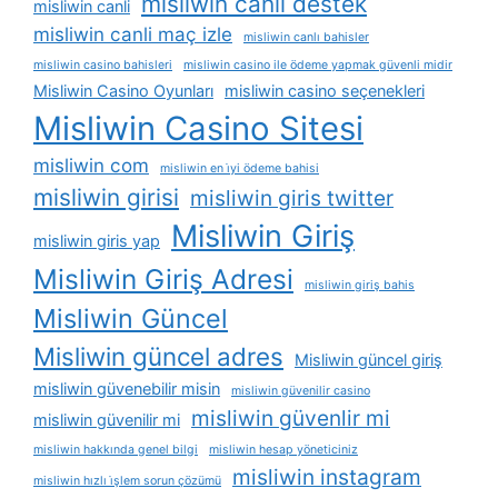
misliwin canli destek
misliwin canli
misliwin canli maç izle
misliwin canlı bahisler
misliwin casino bahisleri
misliwin casino ile ödeme yapmak güvenli midir
Misliwin Casino Oyunları
misliwin casino seçenekleri
Misliwin Casino Sitesi
misliwin com
misliwin en i̇yi ödeme bahisi
misliwin girisi
misliwin giris twitter
Misliwin Giriş
misliwin giris yap
Misliwin Giriş Adresi
misliwin giriş bahis
Misliwin Güncel
Misliwin güncel adres
Misliwin güncel giriş
misliwin güvenebilir misin
misliwin güvenilir casino
misliwin güvenlir mi
misliwin güvenilir mi
misliwin hakkında genel bilgi
misliwin hesap yöneticiniz
misliwin instagram
misliwin hızlı i̇şlem sorun çözümü