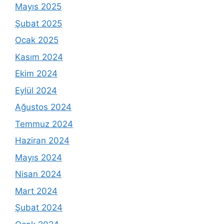
Mayıs 2025
Şubat 2025
Ocak 2025
Kasım 2024
Ekim 2024
Eylül 2024
Ağustos 2024
Temmuz 2024
Haziran 2024
Mayıs 2024
Nisan 2024
Mart 2024
Şubat 2024