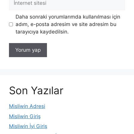
sitesi
Daha sonraki yorumlarımda kullanılması için
adım, e-posta adresim ve site adresim bu
tarayıcıya kaydedilsin.
Son Yazılar
Misliwin Adresi
Misliwin Giriş
Misliwin İyi Giriş