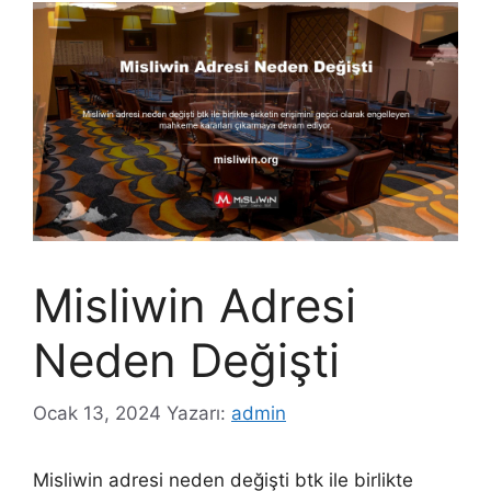
Misliwin Adresi
Neden Değişti
Ocak 13, 2024
Yazarı:
admin
Misliwin adresi neden değişti btk ile birlikte