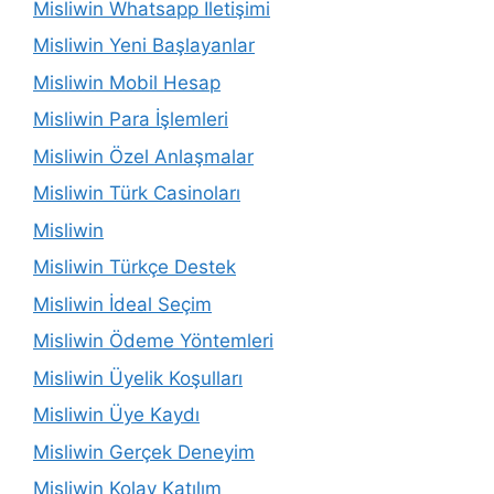
Misliwin Whatsapp İletişimi
Misliwin Yeni Başlayanlar
Misliwin Mobil Hesap
Misliwin Para İşlemleri
Misliwin Özel Anlaşmalar
Misliwin Türk Casinoları
Misliwin
Misliwin Türkçe Destek
Misliwin İdeal Seçim
Misliwin Ödeme Yöntemleri
Misliwin Üyelik Koşulları
Misliwin Üye Kaydı
Misliwin Gerçek Deneyim
Misliwin Kolay Katılım