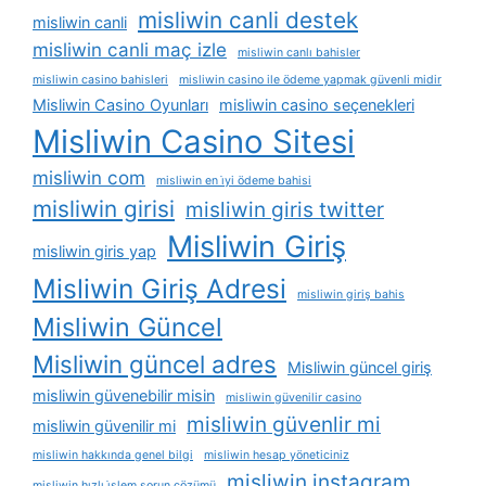
misliwin canli destek
misliwin canli
misliwin canli maç izle
misliwin canlı bahisler
misliwin casino bahisleri
misliwin casino ile ödeme yapmak güvenli midir
Misliwin Casino Oyunları
misliwin casino seçenekleri
Misliwin Casino Sitesi
misliwin com
misliwin en i̇yi ödeme bahisi
misliwin girisi
misliwin giris twitter
Misliwin Giriş
misliwin giris yap
Misliwin Giriş Adresi
misliwin giriş bahis
Misliwin Güncel
Misliwin güncel adres
Misliwin güncel giriş
misliwin güvenebilir misin
misliwin güvenilir casino
misliwin güvenlir mi
misliwin güvenilir mi
misliwin hakkında genel bilgi
misliwin hesap yöneticiniz
misliwin instagram
misliwin hızlı i̇şlem sorun çözümü