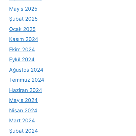
Mayıs 2025
Şubat 2025
Ocak 2025
Kasım 2024
Ekim 2024
Eylül 2024
Ağustos 2024
Temmuz 2024
Haziran 2024
Mayıs 2024
Nisan 2024
Mart 2024
Şubat 2024