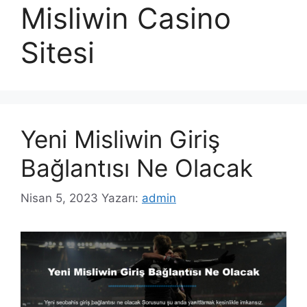
Misliwin Casino
Sitesi
Yeni Misliwin Giriş
Bağlantısı Ne Olacak
Nisan 5, 2023
Yazarı:
admin