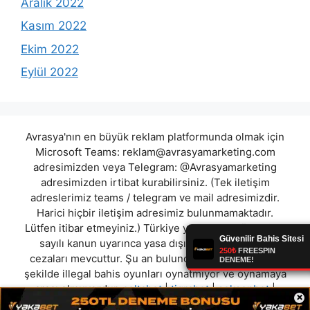
Aralık 2022
Kasım 2022
Ekim 2022
Eylül 2022
Avrasya'nın en büyük reklam platformunda olmak için
Microsoft Teams:
reklam@avrasyamarketing.com
adresimizden veya Telegram: @Avrasyamarketing
adresimizden irtibat kurabilirsiniz. (Tek iletişim
adreslerimiz teams / telegram ve mail adresimizdir.
Harici hiçbir iletişim adresimiz bulunmamaktadır.
Lütfen itibar etmeyiniz.) Türkiye yasalarına göre 7258
sayılı kanun uyarınca yasa dışı bahis oynamanın
cezaları mevcuttur. Şu an bulunduğunuz site hiç bir
şekilde illegal bahis oyunları oynatmıyor ve oynamaya
aracı olmuyordur.
celtabet
|
tigrabet
|
seksenbet
|
×
betpot
|
elitbahis
|
betarsenal
|
playbet
|
isabet