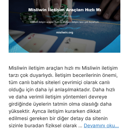
Misliwin iletişim araçları hızlı mı Misliwin iletişim
tarzı çok duyarlıydı. İletişim becerilerinin önemi,
tüm canlı bahis siteleri çevrimiçi olarak canlı
olduğu için daha iyi anlaşılmaktadır. Daha hızlı
ve daha verimli iletişim yöntemleri devreye
girdiğinde üyelerin tatmin olma olasılığı daha
yüksektir. Ayrıca iletişim kurarken dikkat
edilmesi gereken bir diğer detay da sitenin
sizinle buradan fiziksel olarak …
Devamını oku…