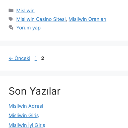
Kategoriler
Misliwin
Etiketler
Misliwin Casino Sitesi
,
Misliwin Oranları
Yorum yap
Yazı
Sayfa
Sayfa
←
Önceki
1
2
dolaşımı
Son Yazılar
Misliwin Adresi
Misliwin Giriş
Misliwin İyi Giriş